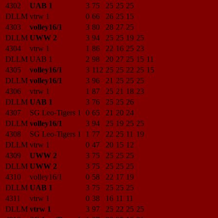
4302
UAB 1
3
75
25
25
25
DLLM
vtrw 1
0
66
26
25
15
4303
volley16/1
3
80
28
27
25
DLLM
UWW 2
3
94
25
25
19
25
4304
vtrw 1
1
86
22
16
25
23
DLLM
UAB 1
2
98
20
27
25
15
11
4305
volley16/1
3
112
25
25
22
25
15
DLLM
volley16/1
3
96
21
25
25
25
4306
vtrw 1
1
87
25
21
18
23
DLLM
UAB 1
3
76
25
25
26
4307
SG Leo-Tigers 1
0
65
21
20
24
DLLM
volley16/1
3
94
25
19
25
25
4308
SG Leo-Tigers 1
1
77
22
25
11
19
DLLM
vtrw 1
0
47
20
15
12
4309
UWW 2
3
75
25
25
25
DLLM
UWW 2
3
75
25
25
25
4310
volley16/1
0
58
22
17
19
DLLM
UAB 1
3
75
25
25
25
4311
vtrw 1
0
38
16
11
11
DLLM
vtrw 1
3
97
25
22
25
25