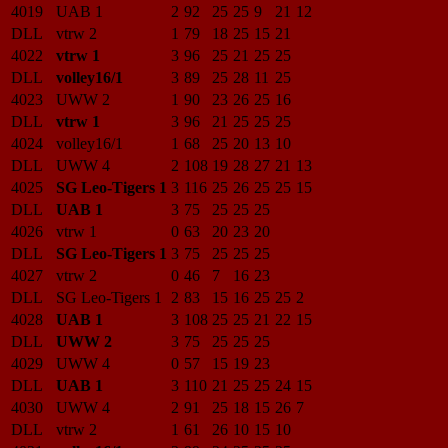
4019
UAB 1
2
92
25
25
9
21
12
DLL
vtrw 2
1
79
18
25
15
21
4022
vtrw 1
3
96
25
21
25
25
DLL
volley16/1
3
89
25
28
11
25
4023
UWW 2
1
90
23
26
25
16
DLL
vtrw 1
3
96
21
25
25
25
4024
volley16/1
1
68
25
20
13
10
DLL
UWW 4
2
108
19
28
27
21
13
4025
SG Leo-Tigers 1
3
116
25
26
25
25
15
DLL
UAB 1
3
75
25
25
25
4026
vtrw 1
0
63
20
23
20
DLL
SG Leo-Tigers 1
3
75
25
25
25
4027
vtrw 2
0
46
7
16
23
DLL
SG Leo-Tigers 1
2
83
15
16
25
25
2
4028
UAB 1
3
108
25
25
21
22
15
DLL
UWW 2
3
75
25
25
25
4029
UWW 4
0
57
15
19
23
DLL
UAB 1
3
110
21
25
25
24
15
4030
UWW 4
2
91
25
18
15
26
7
DLL
vtrw 2
1
61
26
10
15
10