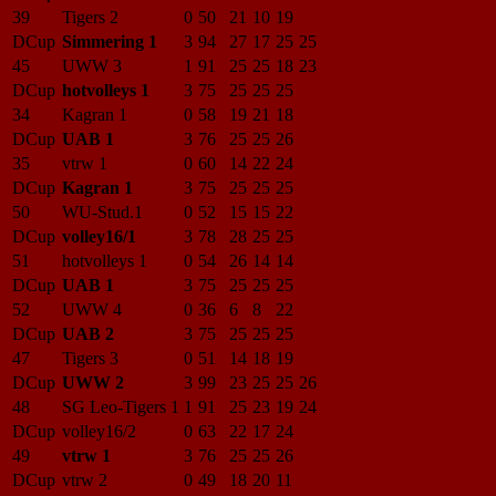
39
Tigers 2
0
50
21
10
19
DCup
Simmering 1
3
94
27
17
25
25
45
UWW 3
1
91
25
25
18
23
DCup
hotvolleys 1
3
75
25
25
25
34
Kagran 1
0
58
19
21
18
DCup
UAB 1
3
76
25
25
26
35
vtrw 1
0
60
14
22
24
DCup
Kagran 1
3
75
25
25
25
50
WU-Stud.1
0
52
15
15
22
DCup
volley16/1
3
78
28
25
25
51
hotvolleys 1
0
54
26
14
14
DCup
UAB 1
3
75
25
25
25
52
UWW 4
0
36
6
8
22
DCup
UAB 2
3
75
25
25
25
47
Tigers 3
0
51
14
18
19
DCup
UWW 2
3
99
23
25
25
26
48
SG Leo-Tigers 1
1
91
25
23
19
24
DCup
volley16/2
0
63
22
17
24
49
vtrw 1
3
76
25
25
26
DCup
vtrw 2
0
49
18
20
11