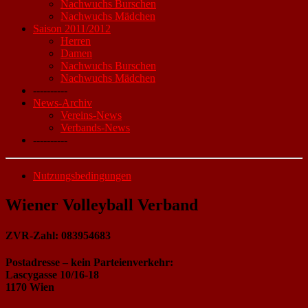
Nachwuchs Burschen
Nachwuchs Mädchen
Saison 2011/2012
Herren
Damen
Nachwuchs Burschen
Nachwuchs Mädchen
----------
News-Archiv
Vereins-News
Verbands-News
----------
Nutzungsbedingungen
Wiener Volleyball Verband
ZVR-Zahl: 083954683
Postadresse – kein Parteienverkehr:
Lascygasse 10/16-18
1170 Wien