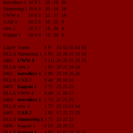
hotvolleys 1
10
9
1
29
:
10
26
Simmering 1
10
6
4
20
:
14
19
UWW 4
10
6
4
22
:
17
18
UAB 2
10
2
8
16
:
25
9
vtrw 2
10
3
7
14
:
24
9
Kagran 1
10
4
6
13
:
24
9
Liga/#
Teams
S
P
S1
S2
S3
S4
S5
DLLA
Simmering 1
2
93
25
28
15
15
10
4401
UWW 4
3
111
20
26
25
25
15
DLLA
vtrw 2
1
93
20
25
24
24
4402
hotvolleys 1
3
96
25
19
26
26
DLLA
UAB 2
0
48
20
16
12
4403
Kagran 1
3
75
25
25
25
DLLA
UWW 4
0
46
11
18
17
4404
hotvolleys 1
3
75
25
25
25
DLLA
vtrw 2
1
75
25
13
23
14
4405
UAB 2
3
92
17
25
25
25
DLLA
Simmering 1
3
75
25
25
25
4406
Kagran 1
0
53
20
20
13
DLLA
Kagran 1
3
95
15
15
25
25
15