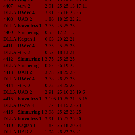
4407
vtrw 2
2
91
25
25
13
17
11
DLLA
UWW 4
3
91
25
16
25
25
4408
UAB 2
1
86
18
25
22
21
DLLA
hotvolleys 1
3
75
25
25
25
4409
Simmering 1
0
55
17
21
17
DLLA
Kagran 1
0
63
20
22
21
4411
UWW 4
3
75
25
25
25
DLLA
vtrw 2
0
52
18
13
21
4412
Simmering 1
3
75
25
25
25
DLLA
Simmering 1
0
67
26
19
22
4413
UAB 2
3
78
28
25
25
DLLA
UWW 4
3
78
26
27
25
4414
vtrw 2
0
72
24
25
23
DLLA
UAB 2
2
91
25
16
25
19
6
4415
hotvolleys 1
3
105
19
25
21
25
15
DLLA
UWW 4
1
77
14
15
25
23
4416
Simmering 1
3
98
25
25
23
25
DLLA
hotvolleys 1
3
91
15
25
25
26
4410
Kagran 1
1
87
25
18
20
24
DLLA
UAB 2
1
94
26
22
25
21