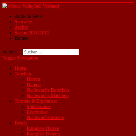
Aktuelle Seite:
Startseite
Archiv
Saison 2016/2017
Damen
Suchen ...
Toggle Navigation
Home
Tabellen
Herren
Damen
Nachwuchs Burschen
Nachwuchs Mädchen
Termine & Ergebnisse
Spieltermine
Ergebnisse
Nachwuchsturniere
Beach
Rangliste Herren
Rangliste Damen