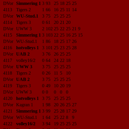
DVor
Simmering 1
3
93
25
18
25
25
4113
Tigers 2
1
66
16
25
11
14
DVor
WU-Stud.1
3
75
25
25
25
4114
Tigers 3
0
61
20
21
20
DVor
UWW 3
2
102
25
22
25
21
9
4115
Simmering 1
3
103
22
25
16
25
15
DVor
WU-Stud.1
1
86
18
25
17
26
4116
hotvolleys 1
3
101
25
23
25
28
DVor
UAB 2
3
76
26
25
25
4117
volley16/2
0
64
24
22
18
DVor
UWW 3
3
75
25
25
25
4118
Tigers 2
0
26
11
5
10
DVor
UAB 2
3
75
25
25
25
4119
Tigers 3
0
49
10
20
19
DVor
UWW 3
0
0
0
0
0
4120
hotvolleys 1
3
75
25
25
25
DVor
Kagran 1
1
98
20
26
25
27
4121
Simmering 1
3
99
25
28
17
29
DVor
WU-Stud.1
1
64
25
22
8
9
4122
volley16/2
3
94
19
25
25
25