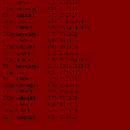
54
vtrw 1
3
75
25
25
25
DCup
Simmering 1
0
61
22
21
18
53
Kagran 1
3
75
25
25
25
DCup
UAB 2
2
91
17
25
25
13
11
55
UWW 2
3
97
25
14
18
25
15
DCup
hotvolleys 1
3
75
25
25
25
56
UWW 4
0
47
19
19
9
DCup
volley16/1
0
61
19
19
23
57
UAB 1
3
75
25
25
25
DCup
Kagran 1
2
90
27
25
14
16
8
58
hotvolleys 1
3
111
25
21
25
25
15
DCup
vtrw 1
0
52
22
15
15
59
UWW 2
3
75
25
25
25
DCup
hotvolleys 1
0
49
15
20
14
60
UWW 2
3
75
25
25
25
DCup
volley16/1
3
75
25
25
25
61
UWW 2
0
56
20
14
22
DCup
UAB 1
3
75
25
25
25
62
volley16/1
0
54
15
18
21