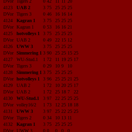
DVor
Tigers 2
0
42
11
11
20
4123
UAB 2
3
75
25
25
25
DVor
Tigers 3
0
46
16
16
14
4124
Kagran 1
3
75
25
25
25
DVor
Kagran 1
0
53
16
16
21
4125
hotvolleys 1
3
75
25
25
25
DVor
UAB 2
0
49
22
15
12
4126
UWW 3
3
75
25
25
25
DVor
Simmering 1
3
90
25
25
15
25
4127
WU-Stud.1
1
72
11
19
25
17
DVor
Tigers 3
0
29
10
9
10
4128
Simmering 1
3
75
25
25
25
DVor
hotvolleys 1
3
96
25
25
21
25
4129
UAB 2
1
72
10
20
25
17
DVor
UAB 2
1
72
25
18
7
22
4130
WU-Stud.1
3
97
22
25
25
25
DVor
volley16/2
1
73
12
25
18
18
4131
UWW 3
3
97
25
22
25
25
DVor
Tigers 2
0
34
10
13
11
4132
Kagran 1
3
75
25
25
25
DVor
UWW 3
0
0
0
0
0