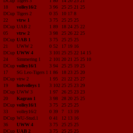
DCup
Tigers 3
1
80
14
20
25
21
18
volley16/2
3
96
25
25
21
25
DCup
Tigers 2
0
35
10
17
8
22
vtrw 1
3
75
25
25
25
DCup
UAB 2
1
89
18
24
25
22
05
vtrw 2
3
98
25
26
22
25
DCup
UAB 1
3
75
25
25
25
21
UWW 2
0
52
17
19
16
DCup
UWW 4
3
101
25
25
22
14
15
24
Simmering 1
2
101
20
21
25
25
10
DCup
volley16/1
3
94
25
25
19
25
17
SG Leo-Tigers 1
1
86
18
23
25
20
DCup
vtrw 2
1
95
21
22
25
27
19
hotvolleys 1
3
102
25
25
23
29
DCup
UWW 3
1
97
26
25
23
23
20
Kagran 1
3
98
28
20
25
25
DCup
volley16/1
3
75
25
25
25
33
volley16/2
0
39
7
13
19
DCup
WU-Stud.1
0
41
12
13
16
36
UWW 4
3
75
25
25
25
DCup
UAB 2
3
75
25
25
25