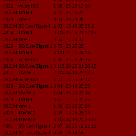
4322
volley16/1
1
68
25
20
13
10
DLLM
UAB 1
3
75
25
25
25
4323
vtrw 1
0
63
20
23
20
DLLM
SG Leo-Tigers 1
2
83
15
16
25
25
2
4324
UAB 1
3
108
25
25
21
22
15
DLLM
vtrw 1
0
60
17
20
23
4325
SG Leo-Tigers 1
3
75
25
25
25
DLLM
UAB 1
3
101
27
25
24
25
4326
volley16/1
1
86
25
20
26
15
DLLM
SG Leo-Tigers 1
3
113
26
25
21
26
15
4327
UWW 2
2
104
24
19
25
28
8
DLLM
volley16/1
1
75
17
25
16
17
4328
SG Leo-Tigers 1
3
94
25
19
25
25
DLLM
UWW 2
1
84
25
22
23
14
4329
UAB 1
3
87
12
25
25
25
DLLM
vtrw 1
1
88
25
20
23
20
4330
UWW 2
3
88
13
25
25
25
DLLM
UWW 2
3
108
24
19
25
25
15
4301
SG Leo-Tigers 1
2
97
26
25
12
22
12
DLLM
SG Leo-Tigers 1
0
45
15
14
16