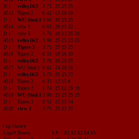
D 1
volley16/2
3
75
25
25
25
4513
Tigers 2
0
42
13
10
19
D 1
WU-Stud.1
3
80
30
25
25
4514
vtrw 3
0
65
28
15
22
D 1
vtrw 3
1
76
18
13
25
20
4515
volley16/2
3
98
25
25
23
25
D 1
Tigers 3
3
75
25
25
25
4516
Tigers 2
0
55
19
16
20
D 1
volley16/2
3
76
26
25
25
4517
WU-Stud.1
0
62
24
20
18
D 1
volley16/2
3
75
25
25
25
4518
Tigers 3
0
35
12
15
8
D 1
Tigers 2
1
74
25
12
19
18
4519
WU-Stud.1
3
98
23
25
25
25
D 1
Tigers 3
0
52
23
15
14
4520
vtrw 3
3
75
25
25
25
Cup Damen
Liga/#
Teams
S
P
S1
S2
S3
S4
S5