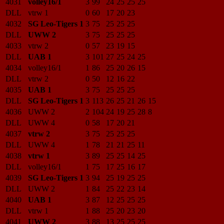
4031
volley16/1
3
99
24
25
25
25
DLL
vtrw 1
0
60
17
20
23
4032
SG Leo-Tigers 1
3
75
25
25
25
DLL
UWW 2
3
75
25
25
25
4033
vtrw 2
0
57
23
19
15
DLL
UAB 1
3
101
27
25
24
25
4034
volley16/1
1
86
25
20
26
15
DLL
vtrw 2
0
50
12
16
22
4035
UAB 1
3
75
25
25
25
DLL
SG Leo-Tigers 1
3
113
26
25
21
26
15
4036
UWW 2
2
104
24
19
25
28
8
DLL
UWW 4
0
58
17
20
21
4037
vtrw 2
3
75
25
25
25
DLL
UWW 4
1
78
21
21
25
11
4038
vtrw 1
3
89
25
25
14
25
DLL
volley16/1
1
75
17
25
16
17
4039
SG Leo-Tigers 1
3
94
25
19
25
25
DLL
UWW 2
1
84
25
22
23
14
4040
UAB 1
3
87
12
25
25
25
DLL
vtrw 1
1
88
25
20
23
20
4041
UWW 2
3
88
13
25
25
25