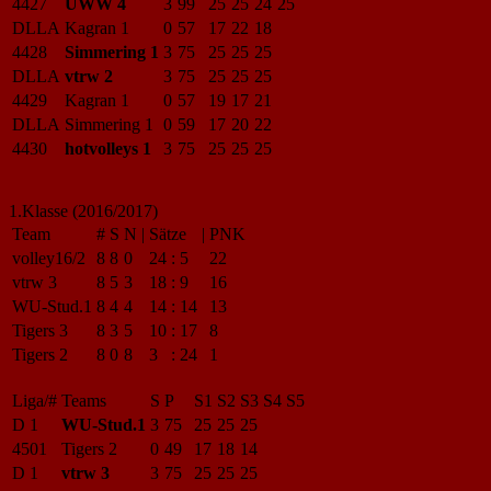
4427
UWW 4
3
99
25
25
24
25
DLLA
Kagran 1
0
57
17
22
18
4428
Simmering 1
3
75
25
25
25
DLLA
vtrw 2
3
75
25
25
25
4429
Kagran 1
0
57
19
17
21
DLLA
Simmering 1
0
59
17
20
22
4430
hotvolleys 1
3
75
25
25
25
1.Klasse (2016/2017)
Team
#
S
N
|
Sätze
|
PNK
volley16/2
8
8
0
24
:
5
22
vtrw 3
8
5
3
18
:
9
16
WU-Stud.1
8
4
4
14
:
14
13
Tigers 3
8
3
5
10
:
17
8
Tigers 2
8
0
8
3
:
24
1
Liga/#
Teams
S
P
S1
S2
S3
S4
S5
D 1
WU-Stud.1
3
75
25
25
25
4501
Tigers 2
0
49
17
18
14
D 1
vtrw 3
3
75
25
25
25