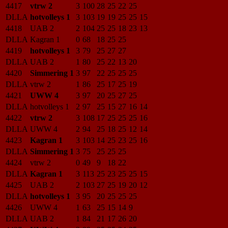
4417
vtrw 2
3
100
28
25
22
25
DLLA
hotvolleys 1
3
103
19
19
25
25
15
4418
UAB 2
2
104
25
25
18
23
13
DLLA
Kagran 1
0
68
18
25
25
4419
hotvolleys 1
3
79
25
27
27
DLLA
UAB 2
1
80
25
22
13
20
4420
Simmering 1
3
97
22
25
25
25
DLLA
vtrw 2
1
86
25
17
25
19
4421
UWW 4
3
97
20
25
27
25
DLLA
hotvolleys 1
2
97
25
15
27
16
14
4422
vtrw 2
3
108
17
25
25
25
16
DLLA
UWW 4
2
94
25
18
25
12
14
4423
Kagran 1
3
103
14
25
23
25
16
DLLA
Simmering 1
3
75
25
25
25
4424
vtrw 2
0
49
9
18
22
DLLA
Kagran 1
3
113
25
23
25
25
15
4425
UAB 2
2
103
27
25
19
20
12
DLLA
hotvolleys 1
3
95
20
25
25
25
4426
UWW 4
1
63
25
15
14
9
DLLA
UAB 2
1
84
21
17
26
20