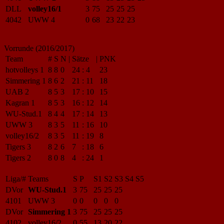
DLL
volley16/1
3
75
25
25
25
4042
UWW 4
0
68
23
22
23
Vorrunde (2016/2017)
Team
#
S
N
|
Sätze
|
PNK
hotvolleys 1
8
8
0
24
:
4
23
Simmering 1
8
6
2
21
:
11
18
UAB 2
8
5
3
17
:
10
15
Kagran 1
8
5
3
16
:
12
14
WU-Stud.1
8
4
4
17
:
14
13
UWW 3
8
3
5
11
:
16
10
volley16/2
8
3
5
11
:
19
8
Tigers 3
8
2
6
7
:
18
6
Tigers 2
8
0
8
4
:
24
1
Liga/#
Teams
S
P
S1
S2
S3
S4
S5
DVor
WU-Stud.1
3
75
25
25
25
4101
UWW 3
0
0
0
0
0
DVor
Simmering 1
3
75
25
25
25
4102
volley16/2
0
55
13
20
22