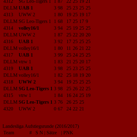
4312
SG Leo-Tigers 1
1
87
22
25
19
21
DLLM
UAB 1
3
98
25
23
25
25
4313
UWW 2
1
80
19
25
19
17
DLLM
SG Leo-Tigers 1
1
68
17
25
17
9
4314
volley16/1
3
94
25
19
25
25
DLLM
UWW 2
1
87
25
22
20
20
4316
UAB 1
3
92
17
25
25
25
DLLM
volley16/1
1
80
11
26
21
22
4317
UAB 1
3
99
25
24
25
25
DLLM
vtrw 1
1
83
21
25
20
17
4319
UAB 1
3
98
25
23
25
25
DLLM
volley16/1
1
82
25
18
19
20
4318
UWW 2
3
94
19
25
25
25
DLLM
SG Leo-Tigers 1
3
98
25
26
22
25
4315
vtrw 1
1
84
16
24
25
19
DLLM
SG Leo-Tigers 1
3
76
26
25
25
4320
UWW 2
0
67
24
22
21
Landesliga Aufstiegsrunde (2016/2017)
Team
#
S
N
|
Sätze
|
PNK