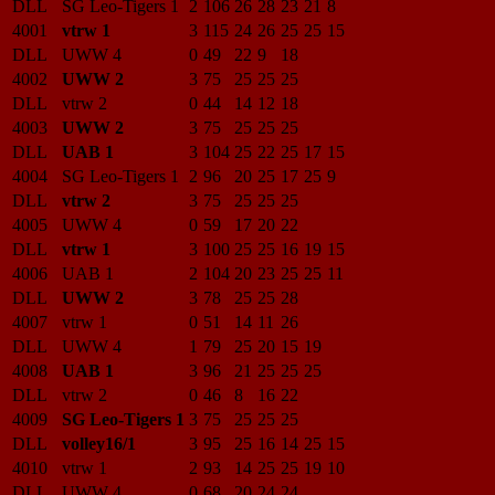
DLL
SG Leo-Tigers 1
2
106
26
28
23
21
8
4001
vtrw 1
3
115
24
26
25
25
15
DLL
UWW 4
0
49
22
9
18
4002
UWW 2
3
75
25
25
25
DLL
vtrw 2
0
44
14
12
18
4003
UWW 2
3
75
25
25
25
DLL
UAB 1
3
104
25
22
25
17
15
4004
SG Leo-Tigers 1
2
96
20
25
17
25
9
DLL
vtrw 2
3
75
25
25
25
4005
UWW 4
0
59
17
20
22
DLL
vtrw 1
3
100
25
25
16
19
15
4006
UAB 1
2
104
20
23
25
25
11
DLL
UWW 2
3
78
25
25
28
4007
vtrw 1
0
51
14
11
26
DLL
UWW 4
1
79
25
20
15
19
4008
UAB 1
3
96
21
25
25
25
DLL
vtrw 2
0
46
8
16
22
4009
SG Leo-Tigers 1
3
75
25
25
25
DLL
volley16/1
3
95
25
16
14
25
15
4010
vtrw 1
2
93
14
25
25
19
10
DLL
UWW 4
0
68
20
24
24