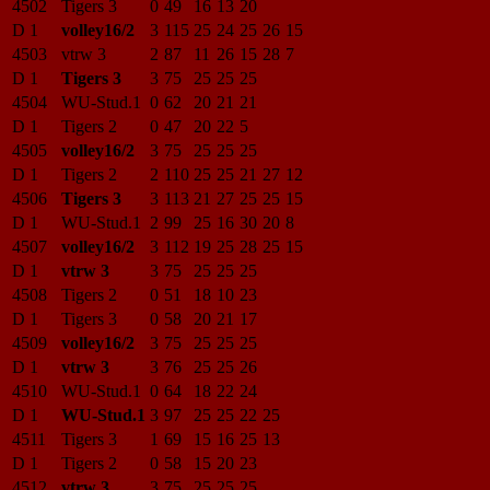
4502
Tigers 3
0
49
16
13
20
D 1
volley16/2
3
115
25
24
25
26
15
4503
vtrw 3
2
87
11
26
15
28
7
D 1
Tigers 3
3
75
25
25
25
4504
WU-Stud.1
0
62
20
21
21
D 1
Tigers 2
0
47
20
22
5
4505
volley16/2
3
75
25
25
25
D 1
Tigers 2
2
110
25
25
21
27
12
4506
Tigers 3
3
113
21
27
25
25
15
D 1
WU-Stud.1
2
99
25
16
30
20
8
4507
volley16/2
3
112
19
25
28
25
15
D 1
vtrw 3
3
75
25
25
25
4508
Tigers 2
0
51
18
10
23
D 1
Tigers 3
0
58
20
21
17
4509
volley16/2
3
75
25
25
25
D 1
vtrw 3
3
76
25
25
26
4510
WU-Stud.1
0
64
18
22
24
D 1
WU-Stud.1
3
97
25
25
22
25
4511
Tigers 3
1
69
15
16
25
13
D 1
Tigers 2
0
58
15
20
23
4512
vtrw 3
3
75
25
25
25