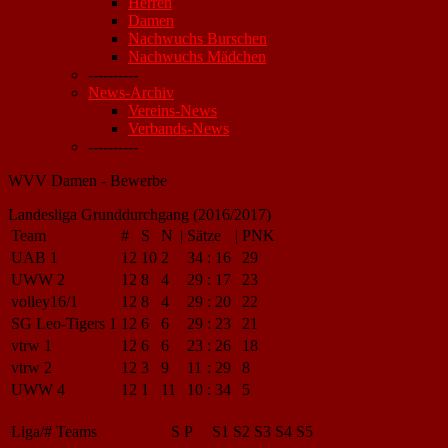
Herren
Damen
Nachwuchs Burschen
Nachwuchs Mädchen
----------
News-Archiv
Vereins-News
Verbands-News
----------
WVV Damen - Bewerbe
Landesliga Grunddurchgang (2016/2017)
Team
#
S
N
|
Sätze
|
PNK
UAB 1
12
10
2
34
:
16
29
UWW 2
12
8
4
29
:
17
23
volley16/1
12
8
4
29
:
20
22
SG Leo-Tigers 1
12
6
6
29
:
23
21
vtrw 1
12
6
6
23
:
26
18
vtrw 2
12
3
9
11
:
29
8
UWW 4
12
1
11
10
:
34
5
Liga/#
Teams
S
P
S1
S2
S3
S4
S5