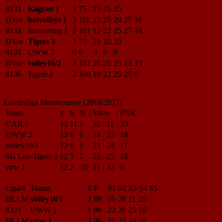
4133
Kagran 1
3
75
25
25
25
DVor
hotvolleys 1
3
111
25
25
20
25
16
4134
Simmering 1
2
101
13
22
25
27
14
DVor
Tigers 3
3
75
25
25
25
4135
UWW 3
0
0
0
0
0
DVor
volley16/2
3
101
25
25
23
13
15
4136
Tigers 2
2
100
19
22
25
25
9
Landesliga Meisterrunde (2016/2017)
Team
#
S
N
|
Sätze
|
PNK
UAB 1
12
11
1
35
:
11
33
UWW 2
12
6
6
24
:
23
18
volley16/1
12
6
6
23
:
24
17
SG Leo-Tigers 1
12
5
7
22
:
25
16
vtrw 1
12
2
10
11
:
32
6
Liga/#
Teams
S
P
S1
S2
S3
S4
S5
DLLM
volley16/1
3
89
25
28
11
25
4321
UWW 2
1
90
23
26
25
16
DLLM
vtrw 1
3
96
21
25
25
25