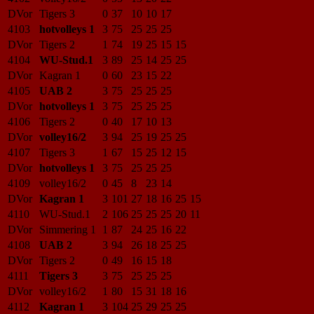
DVor
Tigers 3
0
37
10
10
17
4103
hotvolleys 1
3
75
25
25
25
DVor
Tigers 2
1
74
19
25
15
15
4104
WU-Stud.1
3
89
25
14
25
25
DVor
Kagran 1
0
60
23
15
22
4105
UAB 2
3
75
25
25
25
DVor
hotvolleys 1
3
75
25
25
25
4106
Tigers 2
0
40
17
10
13
DVor
volley16/2
3
94
25
19
25
25
4107
Tigers 3
1
67
15
25
12
15
DVor
hotvolleys 1
3
75
25
25
25
4109
volley16/2
0
45
8
23
14
DVor
Kagran 1
3
101
27
18
16
25
15
4110
WU-Stud.1
2
106
25
25
25
20
11
DVor
Simmering 1
1
87
24
25
16
22
4108
UAB 2
3
94
26
18
25
25
DVor
Tigers 2
0
49
16
15
18
4111
Tigers 3
3
75
25
25
25
DVor
volley16/2
1
80
15
31
18
16
4112
Kagran 1
3
104
25
29
25
25