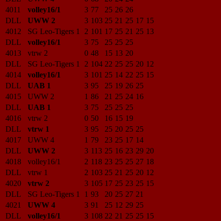
4011
volley16/1
3
77
25
26
26
DLL
UWW 2
3
103
25
21
25
17
15
4012
SG Leo-Tigers 1
2
101
17
25
21
25
13
DLL
volley16/1
3
75
25
25
25
4013
vtrw 2
0
48
15
13
20
DLL
SG Leo-Tigers 1
2
104
22
25
25
20
12
4014
volley16/1
3
101
25
14
22
25
15
DLL
UAB 1
3
95
25
19
26
25
4015
UWW 2
1
86
21
25
24
16
DLL
UAB 1
3
75
25
25
25
4016
vtrw 2
0
50
16
15
19
DLL
vtrw 1
3
95
25
20
25
25
4017
UWW 4
1
79
23
25
17
14
DLL
UWW 2
3
113
25
16
23
29
20
4018
volley16/1
2
118
23
25
25
27
18
DLL
vtrw 1
2
103
25
21
25
20
12
4020
vtrw 2
3
105
17
25
23
25
15
DLL
SG Leo-Tigers 1
1
93
20
25
27
21
4021
UWW 4
3
91
25
12
29
25
DLL
volley16/1
3
108
22
21
25
25
15