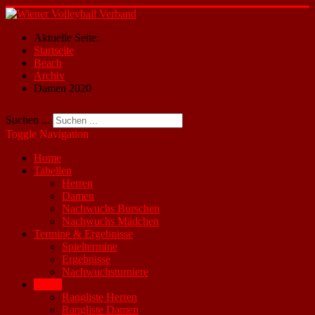
Aktuelle Seite:
Startseite
Beach
Archiv
Damen 2020
Suchen ...
Toggle Navigation
Home
Tabellen
Herren
Damen
Nachwuchs Burschen
Nachwuchs Mädchen
Termine & Ergebnisse
Spieltermine
Ergebnisse
Nachwuchsturniere
Beach
Rangliste Herren
Rangliste Damen