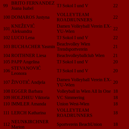
BRITO FERNANDEZ
99
TJ Sokol I und V
22
Joana Isabel
VOLLEYTEAM
100
DOMAROS Justyna
22
ROADRUNNERS
KNEŽEVIĆ
Damen Volleyball Verein EX-
101
22
Aleksandra
YU-Wien
102
LUCO Lena
TJ Sokol I und V
22
Beachvolley Wien
103
BUCHACHER Yasmin
21
Trendsportverein
104
ROITHNER Liesa
Beachvolleyballclub Wien
21
105
PAPP Angelina
TJ Sokol I und V
20
STEVANOVIĆ
106
TJ Sokol I und V
20
Leonora
Damen Volleyball Verein EX-
107
ŽIVOTIĆ Andjela
20
YU-Wien
108
EGGER Barbara
Volleyball in Wien All In One
18
109
HOLZHEU Viktoria
VC Simmering
18
110
IMMLER Amanda
Union West-Wien
18
VOLLEYTEAM
111
LERCH Katharina
18
ROADRUNNERS
NEUNKIRCHNER
112
Sportverein BeachUnion
18
Marion