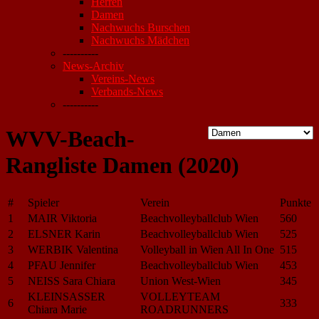
Herren
Damen
Nachwuchs Burschen
Nachwuchs Mädchen
----------
News-Archiv
Vereins-News
Verbands-News
----------
WVV-Beach-
Rangliste Damen (2020)
#
Spieler
Verein
Punkte
1
MAIR Viktoria
Beachvolleyballclub Wien
560
2
ELSNER Karin
Beachvolleyballclub Wien
525
3
WERBIK Valentina
Volleyball in Wien All In One
515
4
PFAU Jennifer
Beachvolleyballclub Wien
453
5
NEISS Sara Chiara
Union West-Wien
345
KLEINSASSER
VOLLEYTEAM
6
333
Chiara Marie
ROADRUNNERS