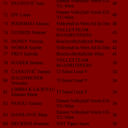
Damen Volleyball Verein EX-
71
PAUNOVIĆ Sara
49
YU-Wien
Damen Volleyball Verein EX-
72
ZIV Laura
49
YU-Wien
73
PODRIMAJ Abnora
Volleyball in Wien All In One
48
VOLLEYTEAM
74
GSTREIN Simone
45
ROADRUNNERS
75
DONEV Victoria
Beachvolleyballclub Wien
44
76
WÖBER Sophie
Volleyball in Wien All In One
42
77
FREY Isabella
Beachvolleyballclub Wien
41
VOLLEYTEAM
78
HAIDER Bettina
39
ROADRUNNERS
79
ČANKOVIĆ Tamara
TJ Sokol I und V
34
HAGENHOFER
80
TJ Sokol I und V
34
Veronika
LIMBECK-LILIENAU
81
TJ Sokol I und V
34
Johanna Marie
Damen Volleyball Verein EX-
82
PASULJ Tamara
34
YU-Wien
Damen Volleyball Verein EX-
83
DANILOVIĆ Maja
30
YU-Wien
84
DECRINIS Romana
WAT Tigers Sport
30