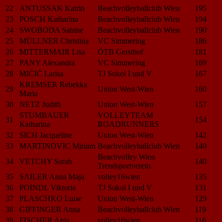
22
ANTUSSAK Katrin
Beachvolleyballclub Wien
195
23
POSCH Katharina
Beachvolleyballclub Wien
194
24
SWOBODA Sabine
Beachvolleyballclub Wien
190
25
MÜLLNER Christina
VC Simmering
186
26
MITTERMAIR Lisa
ÖTB Gersthof
181
27
PANY Alexandra
VC Simmering
169
28
MIĆIĆ Larisa
TJ Sokol I und V
167
KREMSER Rebekka
29
Union West-Wien
160
Maria
30
NETZ Judith
Union West-Wien
157
STUMBAUER
VOLLEYTEAM
31
154
Katharina
ROADRUNNERS
32
SICH Jacqueline
Union West-Wien
142
33
MARTINOVIC Miriam
Beachvolleyballclub Wien
140
Beachvolley Wien
34
VETCHY Sarah
140
Trendsportverein
35
SAILER Anna Maja
volley16wien
135
36
POINDL Viktoria
TJ Sokol I und V
131
37
PLASCHKO Luise
Union West-Wien
129
38
GIFFINGER Anna
Beachvolleyballclub Wien
119
39
FISCHER Anja
volley16wien
116