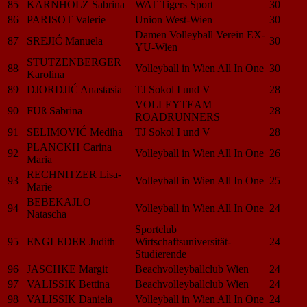
85
KARNHOLZ Sabrina
WAT Tigers Sport
30
86
PARISOT Valerie
Union West-Wien
30
Damen Volleyball Verein EX-
87
SREJIĆ Manuela
30
YU-Wien
STUTZENBERGER
88
Volleyball in Wien All In One
30
Karolina
89
DJORDJIĆ Anastasia
TJ Sokol I und V
28
VOLLEYTEAM
90
FUß Sabrina
28
ROADRUNNERS
91
SELIMOVIĆ Mediha
TJ Sokol I und V
28
PLANCKH Carina
92
Volleyball in Wien All In One
26
Maria
RECHNITZER Lisa-
93
Volleyball in Wien All In One
25
Marie
BEBEKAJLO
94
Volleyball in Wien All In One
24
Natascha
Sportclub
95
ENGLEDER Judith
Wirtschaftsuniversität-
24
Studierende
96
JASCHKE Margit
Beachvolleyballclub Wien
24
97
VALISSIK Bettina
Beachvolleyballclub Wien
24
98
VALISSIK Daniela
Volleyball in Wien All In One
24