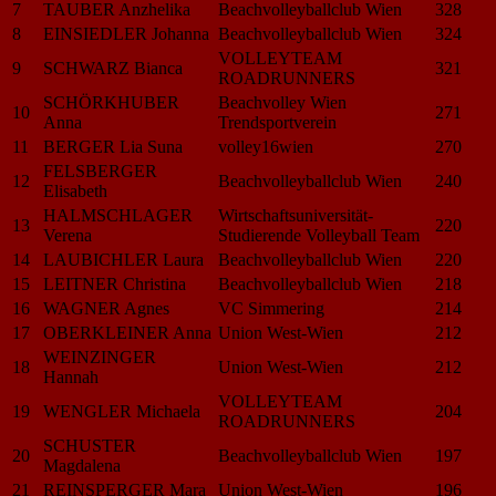
7
TAUBER Anzhelika
Beachvolleyballclub Wien
328
8
EINSIEDLER Johanna
Beachvolleyballclub Wien
324
VOLLEYTEAM
9
SCHWARZ Bianca
321
ROADRUNNERS
SCHÖRKHUBER
Beachvolley Wien
10
271
Anna
Trendsportverein
11
BERGER Lia Suna
volley16wien
270
FELSBERGER
12
Beachvolleyballclub Wien
240
Elisabeth
HALMSCHLAGER
Wirtschaftsuniversität-
13
220
Verena
Studierende Volleyball Team
14
LAUBICHLER Laura
Beachvolleyballclub Wien
220
15
LEITNER Christina
Beachvolleyballclub Wien
218
16
WAGNER Agnes
VC Simmering
214
17
OBERKLEINER Anna
Union West-Wien
212
WEINZINGER
18
Union West-Wien
212
Hannah
VOLLEYTEAM
19
WENGLER Michaela
204
ROADRUNNERS
SCHUSTER
20
Beachvolleyballclub Wien
197
Magdalena
21
REINSPERGER Mara
Union West-Wien
196