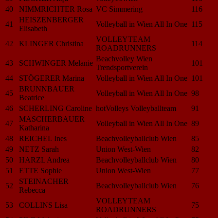
40
NIMMRICHTER Rosa
VC Simmering
116
HEISZENBERGER
41
Volleyball in Wien All In One
115
Elisabeth
VOLLEYTEAM
42
KLINGER Christina
114
ROADRUNNERS
Beachvolley Wien
43
SCHWINGER Melanie
101
Trendsportverein
44
STÖGERER Marina
Volleyball in Wien All In One
101
BRUNNBAUER
45
Volleyball in Wien All In One
98
Beatrice
46
SCHERLING Caroline
hotVolleys Volleyballteam
91
MASCHERBAUER
47
Volleyball in Wien All In One
89
Katharina
48
REICHEL Ines
Beachvolleyballclub Wien
85
49
NETZ Sarah
Union West-Wien
82
50
HARZL Andrea
Beachvolleyballclub Wien
80
51
ETTE Sophie
Union West-Wien
77
STEINACHER
52
Beachvolleyballclub Wien
76
Rebecca
VOLLEYTEAM
53
COLLINS Lisa
75
ROADRUNNERS