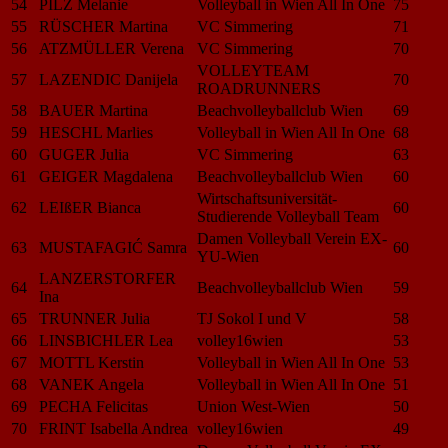
54
PILZ Melanie
Volleyball in Wien All In One
75
55
RÜSCHER Martina
VC Simmering
71
56
ATZMÜLLER Verena
VC Simmering
70
VOLLEYTEAM
57
LAZENDIC Danijela
70
ROADRUNNERS
58
BAUER Martina
Beachvolleyballclub Wien
69
59
HESCHL Marlies
Volleyball in Wien All In One
68
60
GUGER Julia
VC Simmering
63
61
GEIGER Magdalena
Beachvolleyballclub Wien
60
Wirtschaftsuniversität-
62
LEIßER Bianca
60
Studierende Volleyball Team
Damen Volleyball Verein EX-
63
MUSTAFAGIĆ Samra
60
YU-Wien
LANZERSTORFER
64
Beachvolleyballclub Wien
59
Ina
65
TRUNNER Julia
TJ Sokol I und V
58
66
LINSBICHLER Lea
volley16wien
53
67
MOTTL Kerstin
Volleyball in Wien All In One
53
68
VANEK Angela
Volleyball in Wien All In One
51
69
PECHA Felicitas
Union West-Wien
50
70
FRINT Isabella Andrea
volley16wien
49