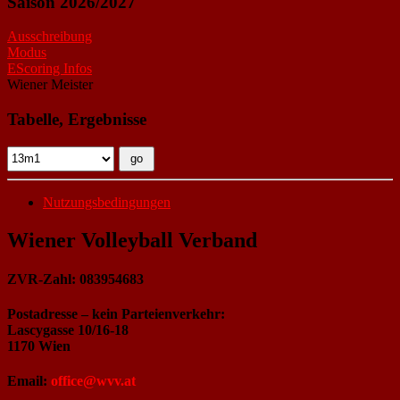
Saison 2026/2027
Ausschreibung
Modus
EScoring Infos
Wiener Meister
Tabelle, Ergebnisse
Nutzungsbedingungen
Wiener Volleyball Verband
ZVR-Zahl: 083954683
Postadresse – kein Parteienverkehr:
Lascygasse 10/16-18
1170 Wien
Email:
office@wvv.at