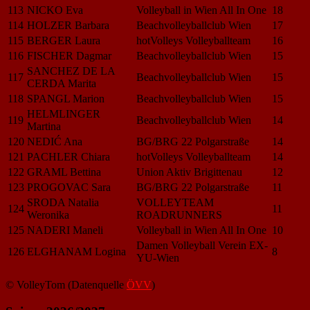
113
NICKO Eva
Volleyball in Wien All In One
18
114
HOLZER Barbara
Beachvolleyballclub Wien
17
115
BERGER Laura
hotVolleys Volleyballteam
16
116
FISCHER Dagmar
Beachvolleyballclub Wien
15
SANCHEZ DE LA
117
Beachvolleyballclub Wien
15
CERDA Marita
118
SPANGL Marion
Beachvolleyballclub Wien
15
HELMLINGER
119
Beachvolleyballclub Wien
14
Martina
120
NEDIĆ Ana
BG/BRG 22 Polgarstraße
14
121
PACHLER Chiara
hotVolleys Volleyballteam
14
122
GRAML Bettina
Union Aktiv Brigittenau
12
123
PROGOVAC Sara
BG/BRG 22 Polgarstraße
11
SRODA Natalia
VOLLEYTEAM
124
11
Weronika
ROADRUNNERS
125
NADERI Maneli
Volleyball in Wien All In One
10
Damen Volleyball Verein EX-
126
ELGHANAM Logina
8
YU-Wien
© VolleyTom (Datenquelle
ÖVV
)