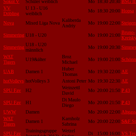
Sokol V
Schüler weiblich
Mo
18:30
20:30
BSG II
VV
U 13 - U16
Mo
18:30
20:00
Hopsa
Döbling
weiblich
Kaliberda
Nova
Mixed Liga Nova
Mo
19:00
22:00
Steigen
Andriy
Bruno-
Simmering
U18 - U20
Mo
19:00
21:00
Kreisk
U18 - U20
Simmering
Mo
19:00
20:30
Simmer
männlich
WAT
Broz
U19&älter
Mo
19:00
21:00
Schönn
Tigers
Michael
Huber
UAB
Damen 1
Mo
19:30
22:00
AE
Thomas
hotVolleys
hotVolleys 3
Antoni Peter
Mo
19:30
22:30
AE
Weinzettl
SPU Fav
H2
Mo
20:00
21:50
P 43
David
Di Maulo
SPU Fav
H1
Mo
20:00
21:50
P 43
Diego
UWW
Damen
Mo
20:00
22:00
Altgass
WAT
Karnholz
Damen 1
Mo
20:00
22:00
S&F St
Tigers
Sabrina
Trainingsgruppe
Wetzel
SPU Fav
Di
15:00
16:00
VS Tes