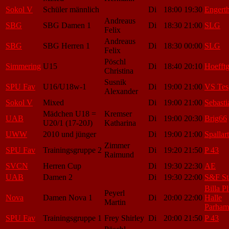
Sokol V
Schüler männlich
Di
18:00
19:30
Engert
Andreaus
SBG
SBG Damen 1
Di
18:30
21:00
SLG
Felix
Andreaus
SBG
SBG Herren 1
Di
18:30
00:00
SLG
Felix
Pöschl
Simmering
U15
Di
18:40
20:10
Hoefftg
Christina
Susnik
SPU Fav
U16/U18w-1
Di
19:00
21:00
VS Tes
Alexander
Sokol V
Mixed
Di
19:00
21:00
Sebasti
Mädchen U18 =
Kremser
UAB
Di
19:00
20:30
Brig66
U20/1 (17-20J)
Katharina
UWW
2010 und jünger
Di
19:00
21:00
Spallart
Zimmer
SPU Fav
Trainingsgruppe 2
Di
19:20
21:50
P 43
Raimund
SVCN
Herren Cup
Di
19:30
22:30
AE
UAB
Damen 2
Di
19:30
22:00
S&F St
Billa P
Peyerl
Nova
Damen Nova 1
Di
20:00
22:00
Halle
Martin
Parham
SPU Fav
Trainingsgruppe 1
Frey Shirley
Di
20:00
21:50
P 43