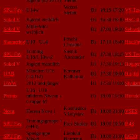
Jugend (ab 2013)
Stefan
Wetzel
SPU Fav
U14w
Di
16:15
17:20
VS Tes
Stefan
Sokol V
Jugend weiblich
Di
16:30
18:30
BSG II
Midi+Mini
Sokol V
Di
17:00
19:00
Sebasti
weiblich
Pöschl
Simmering
U10 - U14
Di
17:10
18:40
Hoefftg
Christina
Training
Susnik
SPU Fav
Di
17:30
18:45
VS Tes
U16/U18w-2
Alexander
Sokol V
Jugend männlich
Di
17:30
19:15
Roggen
Mädchen U16
Kremser
UAB
Di
17:30
19:00
Brig66
(14-16J)
Katharina
UWW
2012 und jünger
Di
17:30
19:00
Spallart
U16 | U18
Phönix
mittleres Niveau -
Di
18:00
19:30
Hütteld
Gruppe M
Kostiushko
Nova
Herren Nova 1
Di
18:00
21:00
VSES
Vladyslav
Trainingsgruppe 1
SPU Fav
Frey Shirley
Di
18:00
19:50
P 43
(+H3)
Spielgruppe
Liebhart
SPU Fav
Di
18:00
21:00
LG30
Mixed
Hermann