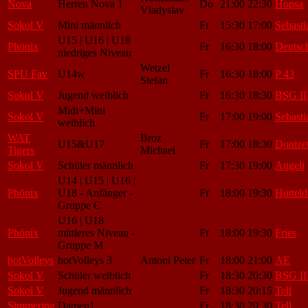
Nova
Herren Nova 1
Do
21:00
22:30
Hopsa
Vladyslav
Sokol V
Mini männlich
Fr
15:30
17:00
Sebasti
U15 | U16 | U18
Phönix
Fr
16:30
18:00
Deutsc
niedriges Niveau
Wetzel
SPU Fav
U14w
Fr
16:30
18:00
P 43
Stefan
Sokol V
Jugend weiblich
Fr
16:30
18:30
BSG II
Midi+Mini
Sokol V
Fr
17:00
19:00
Sebasti
weiblich
WAT
Broz
U15&U17
Fr
17:00
18:30
Donizet
Tigers
Michael
Sokol V
Schüler männlich
Fr
17:30
19:00
Angeli
U14 | U15 | U16 |
Phönix
U18 - Anfänger -
Fr
18:00
19:30
Hütteld
Gruppe C
U16 | U18
Phönix
mittleres Niveau -
Fr
18:00
19:30
Fries
Gruppe M
hotVolleys
hotVolleys 3
Antoni Peter
Fr
18:00
21:00
AE
Sokol V
Schüler weiblich
Fr
18:30
20:30
BSG II
Sokol V
Jugend männlich
Fr
18:30
20:15
Tell
Simmering
Damen1
Fr
18:30
20:30
Tell