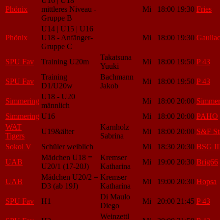
U16 | U18
Phönix
mittleres Niveau -
Mi
18:00
19:30
Fries
Gruppe B
U14 | U15 | U16 |
Phönix
U18 - Anfänger-
Mi
18:00
19:30
Gaulla
Gruppe C
Takatsuna
SPU Fav
Training U20m
Mi
18:00
19:50
P 43
Yuuki
Training
Bachmann
SPU Fav
Mi
18:00
19:50
P 43
D1/U20w
Jakob
U18 - U20
Simmering
Mi
18:00
20:00
Simmer
männlich
Simmering
U16
Mi
18:00
20:00
PAHO
WAT
Karnholz
U19&älter
Mi
18:00
20:00
S&F St
Tigers
Sabrina
Sokol V
Schüler weiblich
Mi
18:30
20:30
BSG II
Mädchen U18 =
Kremser
UAB
Mi
19:00
20:30
Brig66
U20/1 (17-20J)
Katharina
Mädchen U20/2 =
Kremser
UAB
Mi
19:00
20:30
Hopsa
D3 (ab 19J)
Katharina
Di Maulo
SPU Fav
H1
Mi
20:00
21:45
P 43
Diego
Weinzettl