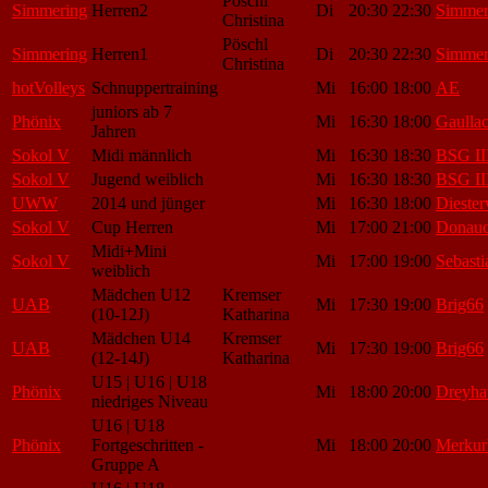
Pöschl
Simmering
Herren2
Di
20:30
22:30
Simmer
Christina
Pöschl
Simmering
Herren1
Di
20:30
22:30
Simmer
Christina
hotVolleys
Schnuppertraining
Mi
16:00
18:00
AE
juniors ab 7
Phönix
Mi
16:30
18:00
Gaulla
Jahren
Sokol V
Midi männlich
Mi
16:30
18:30
BSG II
Sokol V
Jugend weiblich
Mi
16:30
18:30
BSG II
UWW
2014 und jünger
Mi
16:30
18:00
Dieste
Sokol V
Cup Herren
Mi
17:00
21:00
Donauc
Midi+Mini
Sokol V
Mi
17:00
19:00
Sebasti
weiblich
Mädchen U12
Kremser
UAB
Mi
17:30
19:00
Brig66
(10-12J)
Katharina
Mädchen U14
Kremser
UAB
Mi
17:30
19:00
Brig66
(12-14J)
Katharina
U15 | U16 | U18
Phönix
Mi
18:00
20:00
Dreyha
niedriges Niveau
U16 | U18
Phönix
Fortgeschritten -
Mi
18:00
20:00
Merkur
Gruppe A