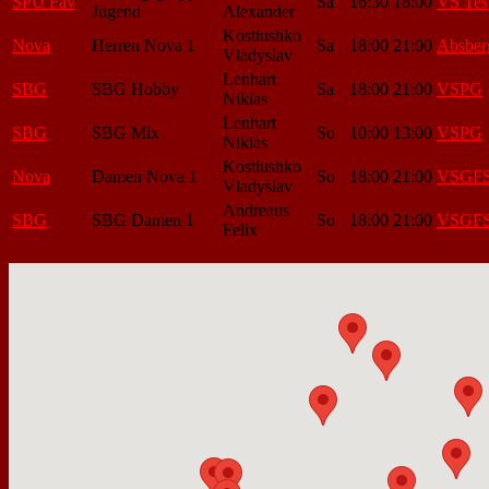
SPU Fav
Sa
16:30
18:00
VS Tes
Jugend
Alexander
Kostiushko
Nova
Herren Nova 1
Sa
18:00
21:00
Absber
Vladyslav
Lenhart
SBG
SBG Hobby
Sa
18:00
21:00
VSPG
Niklas
Lenhart
SBG
SBG Mix
So
10:00
13:00
VSPG
Niklas
Kostiushko
Nova
Damen Nova 1
So
18:00
21:00
VSGF
Vladyslav
Andreaus
SBG
SBG Damen 1
So
18:00
21:00
VSGF
Felix