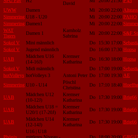
SPU Fav
H2
Mi
20:00
21:50
P 43
David
UWW
Damen
Mi
20:00
22:00
Altgass
Simmering
U18 - U20
Mi
20:00
22:00
PAHO
Simmering
Damen1
Mi
20:00
22:00
Simmer
WAT
Karnholz
Damen 1
Mi
20:00
22:00
S&F St
Tigers
Sabrina
Sokol V
Mini männlich
Do
15:30
17:00
Sebasti
Sokol V
Jugend männlich
Do
16:00
17:30
Hopsa
Mädchen U16
Kremser
UAB
Do
16:30
18:00
Hopsa
(14-16J)
Katharina
Sokol V
Midi männlich
Do
17:00
19:00
Sebasti
hotVolleys
hotVolleys 3
Antoni Peter
Do
17:00
19:30
AE
Pöschl
Simmering
U10 - U14
Do
17:10
18:40
Hoefftg
Christina
Mädchen U12
Kremser
UAB
Do
17:30
19:00
Brig66
(10-12J)
Katharina
Mädchen U18 =
Kremser
UAB
Do
17:30
19:00
Brig66
U20/1 (17-20J)
Katharina
Mädchen U14
Kremser
UAB
Do
17:30
19:00
Brig66
(12-14J)
Katharina
U16 | U18
Phönix
mittleres Niveau -
Do
18:00
20:00
GRG1