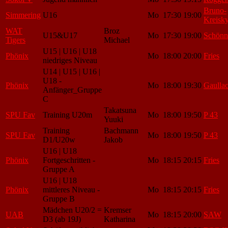
Bruno-
Simmering
U16
Mo
17:30
19:00
Kreisk
WAT
Broz
U15&U17
Mo
17:30
19:00
Schönn
Tigers
Michael
U15 | U16 | U18
Phönix
Mo
18:00
20:00
Fries
niedriges Niveau
U14 | U15 | U16 |
U18 -
Phönix
Mo
18:00
19:30
Gaulla
Anfänger_Gruppe
C
Takatsuna
SPU Fav
Training U20m
Mo
18:00
19:50
P 43
Yuuki
Training
Bachmann
SPU Fav
Mo
18:00
19:50
P 43
D1/U20w
Jakob
U16 | U18
Phönix
Fortgeschritten -
Mo
18:15
20:15
Fries
Gruppe A
U16 | U18
Phönix
mittleres Niveau -
Mo
18:15
20:15
Fries
Gruppe B
Mädchen U20/2 =
Kremser
UAB
Mo
18:15
20:00
SAW
D3 (ab 19J)
Katharina