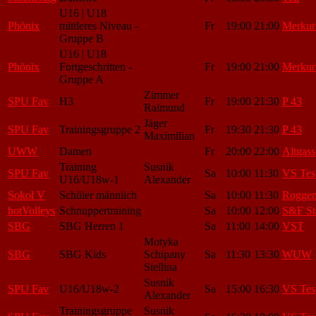
U16 | U18
Phönix
mittleres Niveau -
Fr
19:00
21:00
Merkur
Gruppe B
U16 | U18
Phönix
Fortgeschritten -
Fr
19:00
21:00
Merkur
Gruppe A
Zimmer
SPU Fav
H3
Fr
19:00
21:30
P 43
Raimund
Jäger
SPU Fav
Trainingsgruppe 2
Fr
19:30
21:30
P 43
Maximilian
UWW
Damen
Fr
20:00
22:00
Altgass
Training
Susnik
SPU Fav
Sa
10:00
11:30
VS Tes
U16/U18w-1
Alexander
Sokol V
Schüler männlich
Sa
10:00
11:30
Roggen
hotVolleys
Schnuppertraining
Sa
10:00
12:00
S&F St
SBG
SBG Herren 1
Sa
11:00
14:00
VST
Motyka
SBG
SBG Kids
Schipany
Sa
11:30
13:30
WUW
Stellina
Susnik
SPU Fav
U16/U18w-2
Sa
15:00
16:30
VS Tes
Alexander
Trainingsgruppe
Susnik