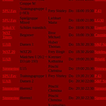
Gruppe M
Trainingsgruppe 1
SPU Fav
Frey Shirley
Do
18:00
19:30
P 43
(+H3)
Spielgruppe
Liebhart
SPU Fav
Do
18:00
21:00
LG30
Mixed
Maria
Sokol V
Schüler männlich
Do
18:00
19:30
Engert
WAT
Broz
Beginner
Do
18:00
19:30
Czerni
Tigers
Michael
Huber
UAB
Damen 1
Do
18:30
20:30
S&F St
Thomas
WAT 20
WAT20
Frey Birgit
Do
18:30
20:00
Spielm
Mädchen U20/2 =
Kremser
UAB
Do
19:00
20:30
Brig66
D3 (ab 19J)
Katharina
Pöschl
Simmering
U15
Do
19:00
20:30
Simmer
Christina
SPU Fav
Trainingsgruppe 1
Frey Shirley
Do
19:30
21:30
P 43
UAB
Damen 2
Do
20:30
22:00
S&F St
Pöschl
Simmering
Herren2
Do
20:30
22:30
Simmer
Christina
Pöschl
Simmering
Herren1
Do
20:30
22:30
Simmer
Christina
Kostiushko