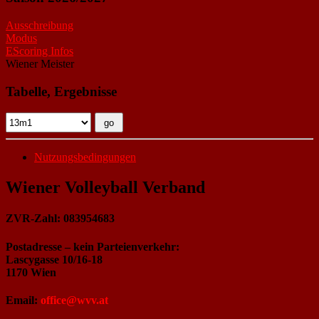
Ausschreibung
Modus
EScoring Infos
Wiener Meister
Tabelle, Ergebnisse
Nutzungsbedingungen
Wiener Volleyball Verband
ZVR-Zahl: 083954683
Postadresse – kein Parteienverkehr:
Lascygasse 10/16-18
1170 Wien
Email:
office@wvv.at