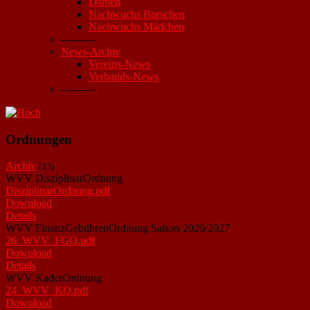
Damen
Nachwuchs Burschen
Nachwuchs Mädchen
----------
News-Archiv
Vereins-News
Verbands-News
----------
Ordnungen
Archiv
(33)
WVV DisziplinarOrdnung
DisziplinarOrdnung.pdf
Download
Details
WVV FinanzGebührenOrdnung Saison 2026/2027
26_WVV_FGO.pdf
Download
Details
WVV KaderOrdnung
24_WVV_KO.pdf
Download