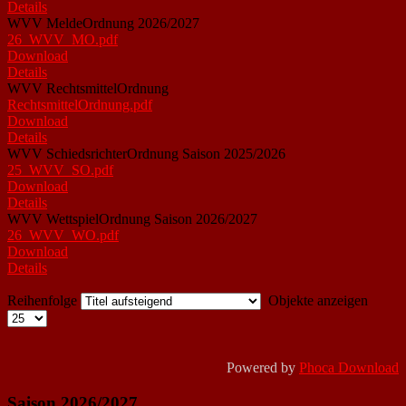
Details
WVV MeldeOrdnung 2026/2027
26_WVV_MO.pdf
Download
Details
WVV RechtsmittelOrdnung
RechtsmittelOrdnung.pdf
Download
Details
WVV SchiedsrichterOrdnung Saison 2025/2026
25_WVV_SO.pdf
Download
Details
WVV WettspielOrdnung Saison 2026/2027
26_WVV_WO.pdf
Download
Details
Reihenfolge
Objekte anzeigen
Powered by
Phoca Download
Saison 2026/2027