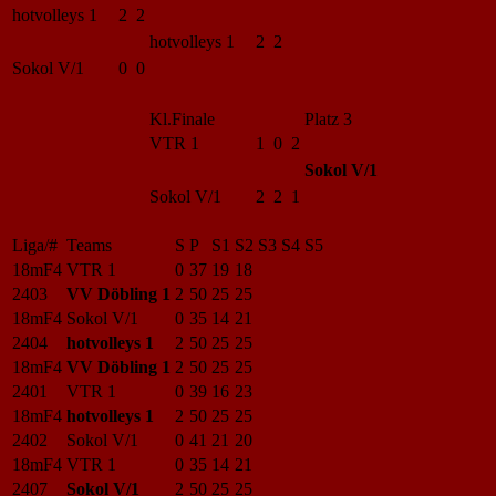
hotvolleys 1
2 2
hotvolleys 1
2 2
Sokol V/1
0 0
Kl.Finale
Platz 3
VTR 1
1 0 2
Sokol V/1
Sokol V/1
2 2 1
Liga/#
Teams
S
P
S1
S2
S3
S4
S5
18mF4
VTR 1
0
37
19
18
2403
VV Döbling 1
2
50
25
25
18mF4
Sokol V/1
0
35
14
21
2404
hotvolleys 1
2
50
25
25
18mF4
VV Döbling 1
2
50
25
25
2401
VTR 1
0
39
16
23
18mF4
hotvolleys 1
2
50
25
25
2402
Sokol V/1
0
41
21
20
18mF4
VTR 1
0
35
14
21
2407
Sokol V/1
2
50
25
25