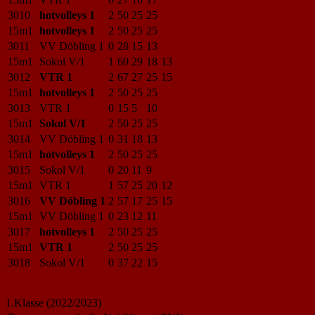
3010
hotvolleys 1
2
50
25
25
15m1
hotvolleys 1
2
50
25
25
3011
VV Döbling 1
0
28
15
13
15m1
Sokol V/1
1
60
29
18
13
3012
VTR 1
2
67
27
25
15
15m1
hotvolleys 1
2
50
25
25
3013
VTR 1
0
15
5
10
15m1
Sokol V/1
2
50
25
25
3014
VV Döbling 1
0
31
18
13
15m1
hotvolleys 1
2
50
25
25
3015
Sokol V/1
0
20
11
9
15m1
VTR 1
1
57
25
20
12
3016
VV Döbling 1
2
57
17
25
15
15m1
VV Döbling 1
0
23
12
11
3017
hotvolleys 1
2
50
25
25
15m1
VTR 1
2
50
25
25
3018
Sokol V/1
0
37
22
15
1.Klasse (2022/2023)