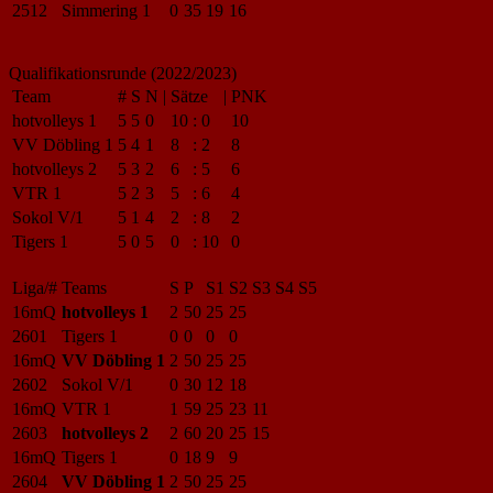
2512
Simmering 1
0
35
19
16
Qualifikationsrunde (2022/2023)
Team
#
S
N
|
Sätze
|
PNK
hotvolleys 1
5
5
0
10
:
0
10
VV Döbling 1
5
4
1
8
:
2
8
hotvolleys 2
5
3
2
6
:
5
6
VTR 1
5
2
3
5
:
6
4
Sokol V/1
5
1
4
2
:
8
2
Tigers 1
5
0
5
0
:
10
0
Liga/#
Teams
S
P
S1
S2
S3
S4
S5
16mQ
hotvolleys 1
2
50
25
25
2601
Tigers 1
0
0
0
0
16mQ
VV Döbling 1
2
50
25
25
2602
Sokol V/1
0
30
12
18
16mQ
VTR 1
1
59
25
23
11
2603
hotvolleys 2
2
60
20
25
15
16mQ
Tigers 1
0
18
9
9
2604
VV Döbling 1
2
50
25
25