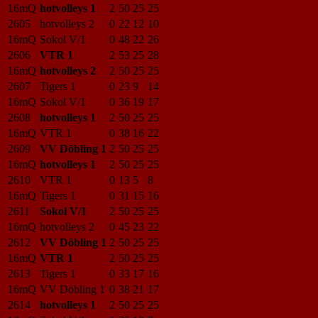
16mQ
hotvolleys 1
2
50
25
25
2605
hotvolleys 2
0
22
12
10
16mQ
Sokol V/1
0
48
22
26
2606
VTR 1
2
53
25
28
16mQ
hotvolleys 2
2
50
25
25
2607
Tigers 1
0
23
9
14
16mQ
Sokol V/1
0
36
19
17
2608
hotvolleys 1
2
50
25
25
16mQ
VTR 1
0
38
16
22
2609
VV Döbling 1
2
50
25
25
16mQ
hotvolleys 1
2
50
25
25
2610
VTR 1
0
13
5
8
16mQ
Tigers 1
0
31
15
16
2611
Sokol V/1
2
50
25
25
16mQ
hotvolleys 2
0
45
23
22
2612
VV Döbling 1
2
50
25
25
16mQ
VTR 1
2
50
25
25
2613
Tigers 1
0
33
17
16
16mQ
VV Döbling 1
0
38
21
17
2614
hotvolleys 1
2
50
25
25