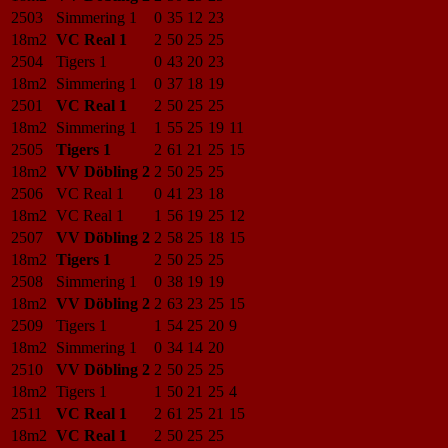
2503
Simmering 1
0
35
12
23
18m2
VC Real 1
2
50
25
25
2504
Tigers 1
0
43
20
23
18m2
Simmering 1
0
37
18
19
2501
VC Real 1
2
50
25
25
18m2
Simmering 1
1
55
25
19
11
2505
Tigers 1
2
61
21
25
15
18m2
VV Döbling 2
2
50
25
25
2506
VC Real 1
0
41
23
18
18m2
VC Real 1
1
56
19
25
12
2507
VV Döbling 2
2
58
25
18
15
18m2
Tigers 1
2
50
25
25
2508
Simmering 1
0
38
19
19
18m2
VV Döbling 2
2
63
23
25
15
2509
Tigers 1
1
54
25
20
9
18m2
Simmering 1
0
34
14
20
2510
VV Döbling 2
2
50
25
25
18m2
Tigers 1
1
50
21
25
4
2511
VC Real 1
2
61
25
21
15
18m2
VC Real 1
2
50
25
25