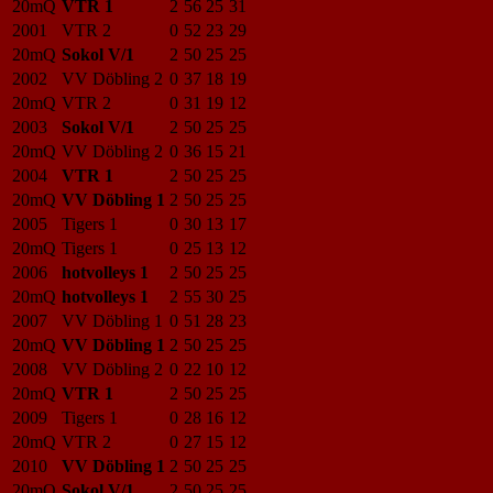
20mQ
VTR 1
2
56
25
31
2001
VTR 2
0
52
23
29
20mQ
Sokol V/1
2
50
25
25
2002
VV Döbling 2
0
37
18
19
20mQ
VTR 2
0
31
19
12
2003
Sokol V/1
2
50
25
25
20mQ
VV Döbling 2
0
36
15
21
2004
VTR 1
2
50
25
25
20mQ
VV Döbling 1
2
50
25
25
2005
Tigers 1
0
30
13
17
20mQ
Tigers 1
0
25
13
12
2006
hotvolleys 1
2
50
25
25
20mQ
hotvolleys 1
2
55
30
25
2007
VV Döbling 1
0
51
28
23
20mQ
VV Döbling 1
2
50
25
25
2008
VV Döbling 2
0
22
10
12
20mQ
VTR 1
2
50
25
25
2009
Tigers 1
0
28
16
12
20mQ
VTR 2
0
27
15
12
2010
VV Döbling 1
2
50
25
25
20mQ
Sokol V/1
2
50
25
25