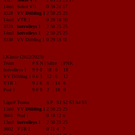
14m1
Sokol V/1
0
38
21
17
3328
VV Döbling 1
2
50
25
25
14m1
VTR 1
0
20
10
10
3329
hotvolleys 1
2
50
25
25
14m1
hotvolleys 1
2
50
25
25
3330
VV Döbling 1
0
29
18
11
1.Klasse (2022/2023)
Team
#
S
N
|
Sätze
|
PNK
hotvolleys 1
9
9
0
18
:
0
18
VV Döbling 1
9
6
3
12
:
6
12
VTR 1
9
3
6
6
:
14
6
Post 1
9
0
9
2
:
18
0
Liga/#
Teams
S
P
S1
S2
S3
S4
S5
13m1
VV Döbling 1
2
50
25
25
3601
Post 1
0
18
12
6
13m1
hotvolleys 1
2
50
25
25
3602
VTR 1
0
11
4
7