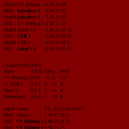
18mF4
VV Döbling 1
0
36
18
18
2408
hotvolleys 1
2
50
25
25
18mF4
hotvolleys 1
2
50
25
25
2410
VV Döbling 1
0
28
13
15
18mF4
Sokol V/1
1
60
25
25
10
2409
VTR 1
2
64
27
22
15
18mF4
VTR 1
1
52
25
18
9
2411
Sokol V/1
2
63
23
25
15
2.Klasse (2022/2023)
Team
#
S
N
|
Sätze
|
PNK
VV Döbling 2
6
6
0
12
:
3
12
VC Real 1
6
4
2
9
:
5
8
Tigers 1
6
2
4
7
:
9
4
Simmering 1
6
0
6
1
:
12
0
Liga/#
Teams
S
P
S1
S2
S3
S4
S5
18m2
Tigers 1
1
49
12
28
9
2502
VV Döbling 2
2
66
25
26
15
18m2
VV Döbling 2
2
50
25
25