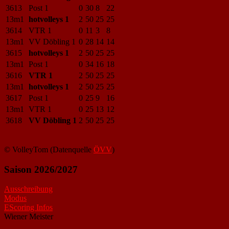
3613
Post 1
0
30
8
22
13m1
hotvolleys 1
2
50
25
25
3614
VTR 1
0
11
3
8
13m1
VV Döbling 1
0
28
14
14
3615
hotvolleys 1
2
50
25
25
13m1
Post 1
0
34
16
18
3616
VTR 1
2
50
25
25
13m1
hotvolleys 1
2
50
25
25
3617
Post 1
0
25
9
16
13m1
VTR 1
0
25
13
12
3618
VV Döbling 1
2
50
25
25
© VolleyTom (Datenquelle
ÖVV
)
Saison 2026/2027
Ausschreibung
Modus
EScoring Infos
Wiener Meister