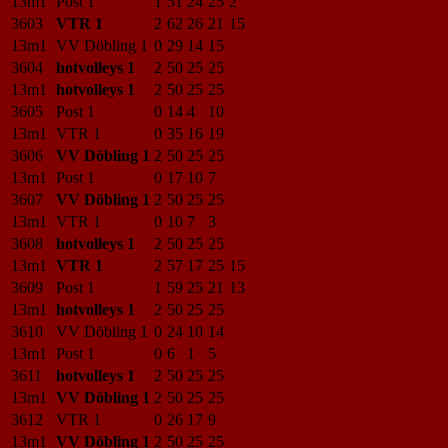
13m1
Post 1
1
51
24
25
2
3603
VTR 1
2
62
26
21
15
13m1
VV Döbling 1
0
29
14
15
3604
hotvolleys 1
2
50
25
25
13m1
hotvolleys 1
2
50
25
25
3605
Post 1
0
14
4
10
13m1
VTR 1
0
35
16
19
3606
VV Döbling 1
2
50
25
25
13m1
Post 1
0
17
10
7
3607
VV Döbling 1
2
50
25
25
13m1
VTR 1
0
10
7
3
3608
hotvolleys 1
2
50
25
25
13m1
VTR 1
2
57
17
25
15
3609
Post 1
1
59
25
21
13
13m1
hotvolleys 1
2
50
25
25
3610
VV Döbling 1
0
24
10
14
13m1
Post 1
0
6
1
5
3611
hotvolleys 1
2
50
25
25
13m1
VV Döbling 1
2
50
25
25
3612
VTR 1
0
26
17
9
13m1
VV Döbling 1
2
50
25
25