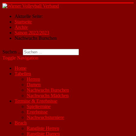
Aktuelle Seite:
Startseite
Archiv
Saison 2022/2023
Nachwuchs Burschen
Suchen ...
Toggle Navigation
Home
Tabellen
Herren
Damen
Nachwuchs Burschen
Nachwuchs Mädchen
Termine & Ergebnisse
Spieltermine
Ergebnisse
Nachwuchsturniere
Beach
Rangliste Herren
Rangliste Damen