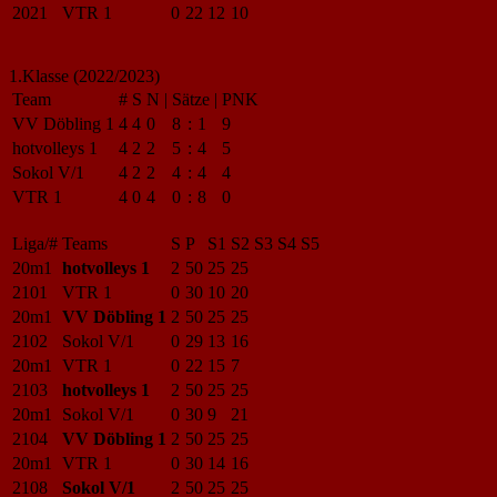
2021
VTR 1
0
22
12
10
1.Klasse (2022/2023)
Team
#
S
N
|
Sätze
|
PNK
VV Döbling 1
4
4
0
8
:
1
9
hotvolleys 1
4
2
2
5
:
4
5
Sokol V/1
4
2
2
4
:
4
4
VTR 1
4
0
4
0
:
8
0
Liga/#
Teams
S
P
S1
S2
S3
S4
S5
20m1
hotvolleys 1
2
50
25
25
2101
VTR 1
0
30
10
20
20m1
VV Döbling 1
2
50
25
25
2102
Sokol V/1
0
29
13
16
20m1
VTR 1
0
22
15
7
2103
hotvolleys 1
2
50
25
25
20m1
Sokol V/1
0
30
9
21
2104
VV Döbling 1
2
50
25
25
20m1
VTR 1
0
30
14
16
2108
Sokol V/1
2
50
25
25