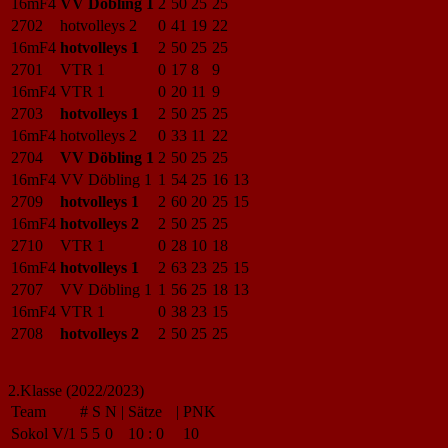
16mF4
VV Döbling 1
2
50
25
25
2702
hotvolleys 2
0
41
19
22
16mF4
hotvolleys 1
2
50
25
25
2701
VTR 1
0
17
8
9
16mF4
VTR 1
0
20
11
9
2703
hotvolleys 1
2
50
25
25
16mF4
hotvolleys 2
0
33
11
22
2704
VV Döbling 1
2
50
25
25
16mF4
VV Döbling 1
1
54
25
16
13
2709
hotvolleys 1
2
60
20
25
15
16mF4
hotvolleys 2
2
50
25
25
2710
VTR 1
0
28
10
18
16mF4
hotvolleys 1
2
63
23
25
15
2707
VV Döbling 1
1
56
25
18
13
16mF4
VTR 1
0
38
23
15
2708
hotvolleys 2
2
50
25
25
2.Klasse (2022/2023)
Team
#
S
N
|
Sätze
|
PNK
Sokol V/1
5
5
0
10
:
0
10