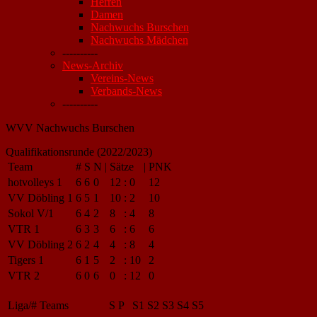
Herren
Damen
Nachwuchs Burschen
Nachwuchs Mädchen
----------
News-Archiv
Vereins-News
Verbands-News
----------
WVV Nachwuchs Burschen
Qualifikationsrunde (2022/2023)
Team
#
S
N
|
Sätze
|
PNK
hotvolleys 1
6
6
0
12
:
0
12
VV Döbling 1
6
5
1
10
:
2
10
Sokol V/1
6
4
2
8
:
4
8
VTR 1
6
3
3
6
:
6
6
VV Döbling 2
6
2
4
4
:
8
4
Tigers 1
6
1
5
2
:
10
2
VTR 2
6
0
6
0
:
12
0
Liga/#
Teams
S
P
S1
S2
S3
S4
S5