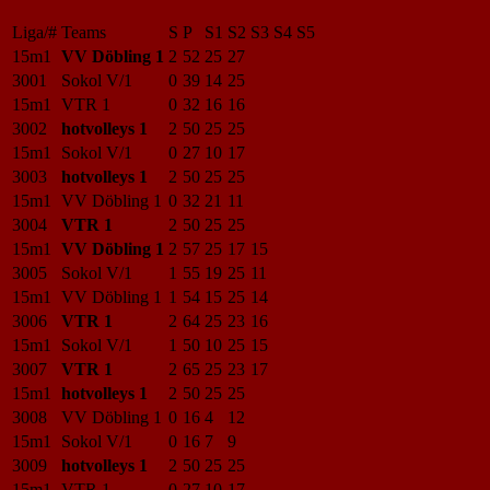
Liga/#
Teams
S
P
S1
S2
S3
S4
S5
15m1
VV Döbling 1
2
52
25
27
3001
Sokol V/1
0
39
14
25
15m1
VTR 1
0
32
16
16
3002
hotvolleys 1
2
50
25
25
15m1
Sokol V/1
0
27
10
17
3003
hotvolleys 1
2
50
25
25
15m1
VV Döbling 1
0
32
21
11
3004
VTR 1
2
50
25
25
15m1
VV Döbling 1
2
57
25
17
15
3005
Sokol V/1
1
55
19
25
11
15m1
VV Döbling 1
1
54
15
25
14
3006
VTR 1
2
64
25
23
16
15m1
Sokol V/1
1
50
10
25
15
3007
VTR 1
2
65
25
23
17
15m1
hotvolleys 1
2
50
25
25
3008
VV Döbling 1
0
16
4
12
15m1
Sokol V/1
0
16
7
9
3009
hotvolleys 1
2
50
25
25
15m1
VTR 1
0
27
10
17