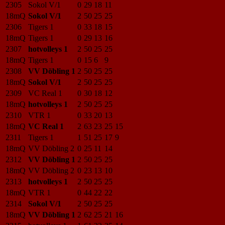
2305
Sokol V/1
0
29
18
11
18mQ
Sokol V/1
2
50
25
25
2306
Tigers 1
0
33
18
15
18mQ
Tigers 1
0
29
13
16
2307
hotvolleys 1
2
50
25
25
18mQ
Tigers 1
0
15
6
9
2308
VV Döbling 1
2
50
25
25
18mQ
Sokol V/1
2
50
25
25
2309
VC Real 1
0
30
18
12
18mQ
hotvolleys 1
2
50
25
25
2310
VTR 1
0
33
20
13
18mQ
VC Real 1
2
63
23
25
15
2311
Tigers 1
1
51
25
17
9
18mQ
VV Döbling 2
0
25
11
14
2312
VV Döbling 1
2
50
25
25
18mQ
VV Döbling 2
0
23
13
10
2313
hotvolleys 1
2
50
25
25
18mQ
VTR 1
0
44
22
22
2314
Sokol V/1
2
50
25
25
18mQ
VV Döbling 1
2
62
25
21
16