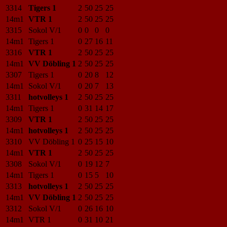
3314
Tigers 1
2
50
25
25
14m1
VTR 1
2
50
25
25
3315
Sokol V/1
0
0
0
0
14m1
Tigers 1
0
27
16
11
3316
VTR 1
2
50
25
25
14m1
VV Döbling 1
2
50
25
25
3307
Tigers 1
0
20
8
12
14m1
Sokol V/1
0
20
7
13
3311
hotvolleys 1
2
50
25
25
14m1
Tigers 1
0
31
14
17
3309
VTR 1
2
50
25
25
14m1
hotvolleys 1
2
50
25
25
3310
VV Döbling 1
0
25
15
10
14m1
VTR 1
2
50
25
25
3308
Sokol V/1
0
19
12
7
14m1
Tigers 1
0
15
5
10
3313
hotvolleys 1
2
50
25
25
14m1
VV Döbling 1
2
50
25
25
3312
Sokol V/1
0
26
16
10
14m1
VTR 1
0
31
10
21