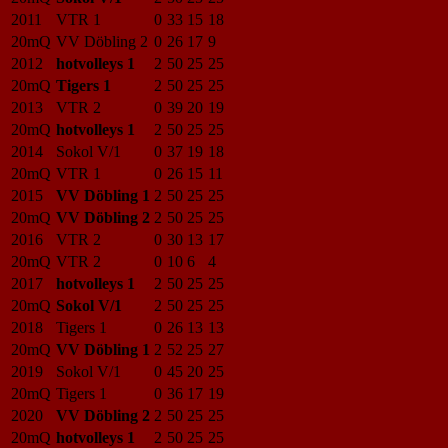
2011
VTR 1
0
33
15
18
20mQ
VV Döbling 2
0
26
17
9
2012
hotvolleys 1
2
50
25
25
20mQ
Tigers 1
2
50
25
25
2013
VTR 2
0
39
20
19
20mQ
hotvolleys 1
2
50
25
25
2014
Sokol V/1
0
37
19
18
20mQ
VTR 1
0
26
15
11
2015
VV Döbling 1
2
50
25
25
20mQ
VV Döbling 2
2
50
25
25
2016
VTR 2
0
30
13
17
20mQ
VTR 2
0
10
6
4
2017
hotvolleys 1
2
50
25
25
20mQ
Sokol V/1
2
50
25
25
2018
Tigers 1
0
26
13
13
20mQ
VV Döbling 1
2
52
25
27
2019
Sokol V/1
0
45
20
25
20mQ
Tigers 1
0
36
17
19
2020
VV Döbling 2
2
50
25
25
20mQ
hotvolleys 1
2
50
25
25