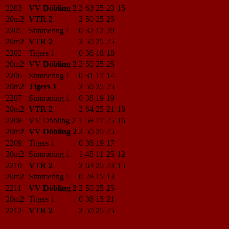
2203
VV Döbling 2
2
63
25
23
15
20m2
VTR 2
2
50
25
25
2205
Simmering 1
0
32
12
20
20m2
VTR 2
2
50
25
25
2202
Tigers 1
0
36
18
18
20m2
VV Döbling 2
2
50
25
25
2206
Simmering 1
0
31
17
14
20m2
Tigers 1
2
50
25
25
2207
Simmering 1
0
38
19
19
20m2
VTR 2
2
64
25
21
18
2208
VV Döbling 2
1
58
17
25
16
20m2
VV Döbling 2
2
50
25
25
2209
Tigers 1
0
36
19
17
20m2
Simmering 1
1
48
11
25
12
2210
VTR 2
2
63
25
23
15
20m2
Simmering 1
0
28
15
13
2211
VV Döbling 2
2
50
25
25
20m2
Tigers 1
0
36
15
21
2212
VTR 2
2
50
25
25