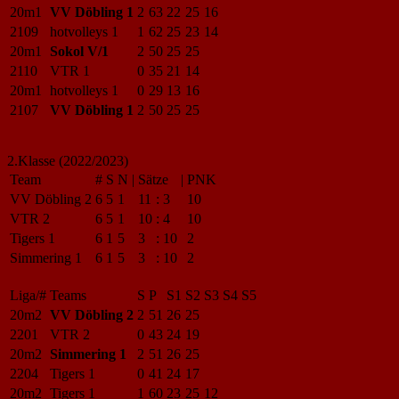
20m1
VV Döbling 1
2
63
22
25
16
2109
hotvolleys 1
1
62
25
23
14
20m1
Sokol V/1
2
50
25
25
2110
VTR 1
0
35
21
14
20m1
hotvolleys 1
0
29
13
16
2107
VV Döbling 1
2
50
25
25
2.Klasse (2022/2023)
Team
#
S
N
|
Sätze
|
PNK
VV Döbling 2
6
5
1
11
:
3
10
VTR 2
6
5
1
10
:
4
10
Tigers 1
6
1
5
3
:
10
2
Simmering 1
6
1
5
3
:
10
2
Liga/#
Teams
S
P
S1
S2
S3
S4
S5
20m2
VV Döbling 2
2
51
26
25
2201
VTR 2
0
43
24
19
20m2
Simmering 1
2
51
26
25
2204
Tigers 1
0
41
24
17
20m2
Tigers 1
1
60
23
25
12