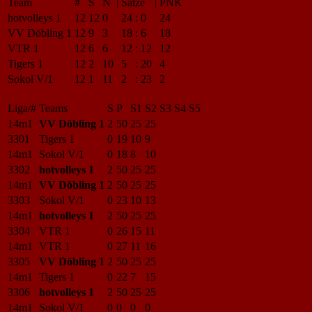
Team
#
S
N
|
Sätze
|
PNK
hotvolleys 1
12
12
0
24
:
0
24
VV Döbling 1
12
9
3
18
:
6
18
VTR 1
12
6
6
12
:
12
12
Tigers 1
12
2
10
5
:
20
4
Sokol V/1
12
1
11
2
:
23
2
Liga/#
Teams
S
P
S1
S2
S3
S4
S5
14m1
VV Döbling 1
2
50
25
25
3301
Tigers 1
0
19
10
9
14m1
Sokol V/1
0
18
8
10
3302
hotvolleys 1
2
50
25
25
14m1
VV Döbling 1
2
50
25
25
3303
Sokol V/1
0
23
10
13
14m1
hotvolleys 1
2
50
25
25
3304
VTR 1
0
26
15
11
14m1
VTR 1
0
27
11
16
3305
VV Döbling 1
2
50
25
25
14m1
Tigers 1
0
22
7
15
3306
hotvolleys 1
2
50
25
25
14m1
Sokol V/1
0
0
0
0