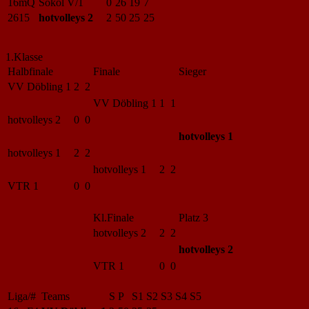
16mQ
Sokol V/1
0
26
19
7
2615
hotvolleys 2
2
50
25
25
1.Klasse
Halbfinale
Finale
Sieger
VV Döbling 1
2 2
VV Döbling 1
1 1
hotvolleys 2
0 0
hotvolleys 1
hotvolleys 1
2 2
hotvolleys 1
2 2
VTR 1
0 0
Kl.Finale
Platz 3
hotvolleys 2
2 2
hotvolleys 2
VTR 1
0 0
Liga/#
Teams
S
P
S1
S2
S3
S4
S5