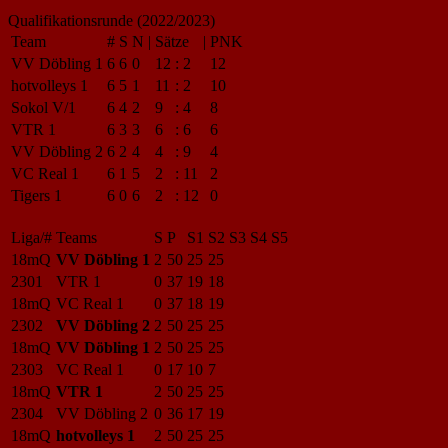
Qualifikationsrunde (2022/2023)
Team
#
S
N
|
Sätze
|
PNK
VV Döbling 1
6
6
0
12
:
2
12
hotvolleys 1
6
5
1
11
:
2
10
Sokol V/1
6
4
2
9
:
4
8
VTR 1
6
3
3
6
:
6
6
VV Döbling 2
6
2
4
4
:
9
4
VC Real 1
6
1
5
2
:
11
2
Tigers 1
6
0
6
2
:
12
0
Liga/#
Teams
S
P
S1
S2
S3
S4
S5
18mQ
VV Döbling 1
2
50
25
25
2301
VTR 1
0
37
19
18
18mQ
VC Real 1
0
37
18
19
2302
VV Döbling 2
2
50
25
25
18mQ
VV Döbling 1
2
50
25
25
2303
VC Real 1
0
17
10
7
18mQ
VTR 1
2
50
25
25
2304
VV Döbling 2
0
36
17
19
18mQ
hotvolleys 1
2
50
25
25