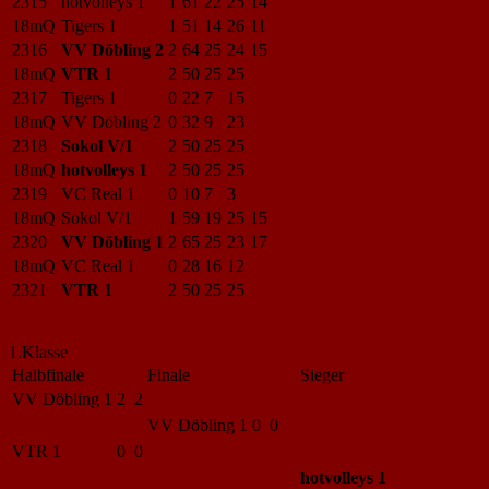
2315
hotvolleys 1
1
61
22
25
14
18mQ
Tigers 1
1
51
14
26
11
2316
VV Döbling 2
2
64
25
24
15
18mQ
VTR 1
2
50
25
25
2317
Tigers 1
0
22
7
15
18mQ
VV Döbling 2
0
32
9
23
2318
Sokol V/1
2
50
25
25
18mQ
hotvolleys 1
2
50
25
25
2319
VC Real 1
0
10
7
3
18mQ
Sokol V/1
1
59
19
25
15
2320
VV Döbling 1
2
65
25
23
17
18mQ
VC Real 1
0
28
16
12
2321
VTR 1
2
50
25
25
1.Klasse
Halbfinale
Finale
Sieger
VV Döbling 1
2 2
VV Döbling 1
0 0
VTR 1
0 0
hotvolleys 1