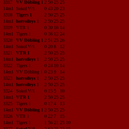
3317
VV Döbling 1
2
50
25
25
14m1
Sokol V/1
0
43
20
23
3318
Tigers 1
2
50
25
25
14m1
hotvolleys 1
2
50
25
25
3319
VTR 1
0
30
16
14
14m1
Tigers 1
0
36
12
24
3320
VV Döbling 1
2
51
25
26
14m1
Sokol V/1
0
20
8
12
3321
VTR 1
2
50
25
25
14m1
hotvolleys 1
2
50
25
25
3322
Tigers 1
0
24
10
14
14m1
VV Döbling 1
0
23
9
14
3323
hotvolleys 1
2
50
25
25
14m1
hotvolleys 1
2
50
25
25
3324
Sokol V/1
0
15
5
10
14m1
VTR 1
2
50
25
25
3325
Tigers 1
0
17
4
13
14m1
VV Döbling 1
2
50
25
25
3326
VTR 1
0
22
7
15
14m1
Tigers 1
1
56
21
25
10
3327
Sokol V/1
2
63
25
23
15