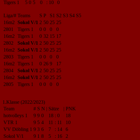
Tigers 1
5
0
5
0
:
10
0
Liga/#
Teams
S
P
S1
S2
S3
S4
S5
16m2
Sokol V/1
2
50
25
25
2801
Tigers 1
0
0
0
0
16m2
Tigers 1
0
32
15
17
2802
Sokol V/1
2
50
25
25
16m2
Sokol V/1
2
50
25
25
2803
Tigers 1
0
0
0
0
16m2
Tigers 1
0
26
9
17
2804
Sokol V/1
2
50
25
25
16m2
Sokol V/1
2
50
25
25
2805
Tigers 1
0
0
0
0
1.Klasse (2022/2023)
Team
#
S
N
|
Sätze
|
PNK
hotvolleys 1
9
9
0
18
:
0
18
VTR 1
9
5
4
11
:
11
10
VV Döbling 1
9
3
6
7
:
14
6
Sokol V/1
9
1
8
5
:
16
2