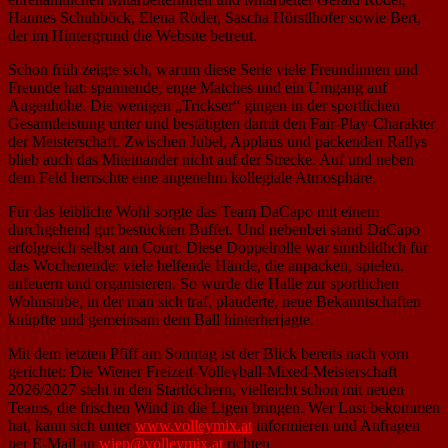
Hannes Schuhböck, Elena Röder, Sascha Hörstlhofer sowie Bert,
der im Hintergrund die Website betreut.
Schon früh zeigte sich, warum diese Serie viele Freundinnen und
Freunde hat: spannende, enge Matches und ein Umgang auf
Augenhöhe. Die wenigen „Trickser“ gingen in der sportlichen
Gesamtleistung unter und bestätigten damit den Fair-Play-Charakter
der Meisterschaft. Zwischen Jubel, Applaus und packenden Rallys
blieb auch das Miteinander nicht auf der Strecke. Auf und neben
dem Feld herrschte eine angenehm kollegiale Atmosphäre.
Für das leibliche Wohl sorgte das Team DaCapo mit einem
durchgehend gut bestückten Buffet. Und nebenbei stand DaCapo
erfolgreich selbst am Court. Diese Doppelrolle war sinnbildlich für
das Wochenende: viele helfende Hände, die anpacken, spielen,
anfeuern und organisieren. So wurde die Halle zur sportlichen
Wohnstube, in der man sich traf, plauderte, neue Bekanntschaften
knüpfte und gemeinsam dem Ball hinterherjagte.
Mit dem letzten Pfiff am Sonntag ist der Blick bereits nach vorn
gerichtet: Die Wiener Freizeit-Volleyball-Mixed-Meisterschaft
2026/2027 steht in den Startlöchern, vielleicht schon mit neuen
Teams, die frischen Wind in die Ligen bringen. Wer Lust bekommen
hat, kann sich unter
www.volleymix.at
informieren und Anfragen
per E-Mail an
wien@volleymix.at
richten.