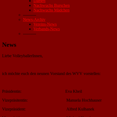
Damen
Nachwuchs Burschen
Nachwuchs Mädchen
----------
News-Archiv
Vereins-News
Verbands-News
----------
News
Liebe VolleyballerInnen,
ich möchte euch den neunen Vorstand des WVV vorstellen:
Präsidentin: Eva Kheil
Vizepräsitentin: Manuela Hochhauser
Vizepräsident: Alfred Kulhanek