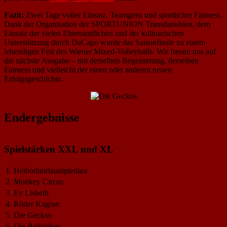
Fazit:
Zwei Tage voller Einsatz, Teamgeist und sportlicher Fairness.
Dank der Organisation der SPORTUNION Transdanubien, dem
Einsatz der vielen Ehrenamtlichen und der kulinarischen
Unterstützung durch DaCapo wurde das Saisonfinale zu einem
lebendigen Fest des Wiener Mixed-Volleyballs. Wir freuen uns auf
die nächste Ausgabe – mit derselben Begeisterung, derselben
Fairness und vielleicht der einen oder anderen neuen
Erfolgsgeschichte.
Endergebnisse
Spielstärken XXL und XL
1.
Heibodntirlaunipledara
2.
Monkey Circus
3.
Ey Lisbeth
4.
Röder Kagran
5.
Die Geckos
6.
Die Ballistiker