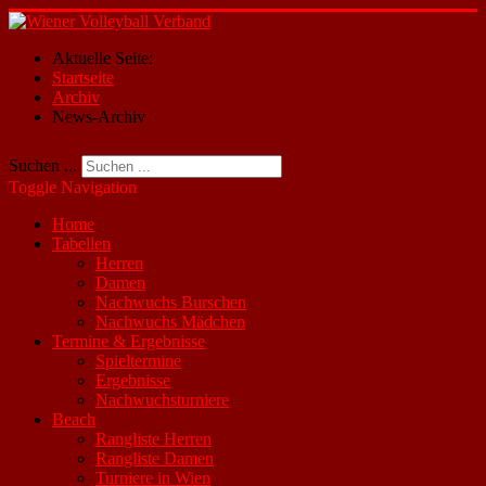
Aktuelle Seite:
Startseite
Archiv
News-Archiv
Suchen ...
Toggle Navigation
Home
Tabellen
Herren
Damen
Nachwuchs Burschen
Nachwuchs Mädchen
Termine & Ergebnisse
Spieltermine
Ergebnisse
Nachwuchsturniere
Beach
Rangliste Herren
Rangliste Damen
Turniere in Wien