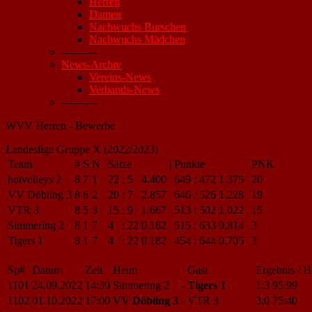
Herren
Damen
Nachwuchs Burschen
Nachwuchs Mädchen
----------
News-Archiv
Vereins-News
Verbands-News
----------
WVV Herren - Bewerbe
Landesliga Gruppe X (2022/2023)
Team
#
S
N
|
Sätze
|
Punkte
|
PNK
hotvolleys 2
8
7
1
22
:
5
4.400
649
:
472
1.375
20
VV Döbling 3
8
6
2
20
:
7
2.857
646
:
526
1.228
19
VTR 3
8
5
3
15
:
9
1.667
513
:
502
1.022
15
Simmering 2
8
1
7
4
:
22
0.182
515
:
633
0.814
3
Tigers 1
8
1
7
4
:
22
0.182
454
:
644
0.705
3
Sp#
Datum
Zeit
Heim
Gast
Ergebnis / H
1101
24.09.2022
14:30
Simmering 2
-
Tigers 1
1:3
95:99
1102
01.10.2022
17:00
VV Döbling 3
-
VTR 3
3:0
75:40