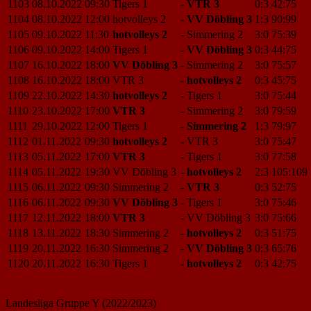
1103
08.10.2022
09:30
Tigers 1
-
VTR 3
0:3
42:75
1104
08.10.2022
12:00
hotvolleys 2
-
VV Döbling 3
1:3
90:99
1105
09.10.2022
11:30
hotvolleys 2
-
Simmering 2
3:0
75:39
1106
09.10.2022
14:00
Tigers 1
-
VV Döbling 3
0:3
44:75
1107
16.10.2022
18:00
VV Döbling 3
-
Simmering 2
3:0
75:57
1108
16.10.2022
18:00
VTR 3
-
hotvolleys 2
0:3
45:75
1109
22.10.2022
14:30
hotvolleys 2
-
Tigers 1
3:0
75:44
1110
23.10.2022
17:00
VTR 3
-
Simmering 2
3:0
79:59
1111
29.10.2022
12:00
Tigers 1
-
Simmering 2
1:3
79:97
1112
01.11.2022
09:30
hotvolleys 2
-
VTR 3
3:0
75:47
1113
05.11.2022
17:00
VTR 3
-
Tigers 1
3:0
77:58
1114
05.11.2022
19:30
VV Döbling 3
-
hotvolleys 2
2:3
105:109
1115
06.11.2022
09:30
Simmering 2
-
VTR 3
0:3
52:75
1116
06.11.2022
09:30
VV Döbling 3
-
Tigers 1
3:0
75:46
1117
12.11.2022
18:00
VTR 3
-
VV Döbling 3
3:0
75:66
1118
13.11.2022
18:30
Simmering 2
-
hotvolleys 2
0:3
51:75
1119
20.11.2022
16:30
Simmering 2
-
VV Döbling 3
0:3
65:76
1120
20.11.2022
16:30
Tigers 1
-
hotvolleys 2
0:3
42:75
Landesliga Gruppe Y (2022/2023)