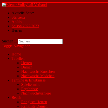
Aktuelle Seite:
Startseite
Archiv
Saison 2022/2023
Herren
Suchen ...
Toggle Navigation
Home
Tabellen
Herren
Damen
Nachwuchs Burschen
Nachwuchs Mädchen
Termine & Ergebnisse
Spieltermine
Ergebnisse
Nachwuchsturniere
Beach
Rangliste Herren
Rangliste Damen