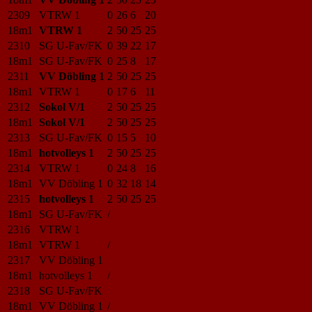
2309
VTRW 1
0
26
6
20
18m1
VTRW 1
2
50
25
25
2310
SG U-Fav/FK
0
39
22
17
18m1
SG U-Fav/FK
0
25
8
17
2311
VV Döbling 1
2
50
25
25
18m1
VTRW 1
0
17
6
11
2312
Sokol V/1
2
50
25
25
18m1
Sokol V/1
2
50
25
25
2313
SG U-Fav/FK
0
15
5
10
18m1
hotvolleys 1
2
50
25
25
2314
VTRW 1
0
24
8
16
18m1
VV Döbling 1
0
32
18
14
2315
hotvolleys 1
2
50
25
25
18m1
SG U-Fav/FK
/
2316
VTRW 1
18m1
VTRW 1
/
2317
VV Döbling 1
18m1
hotvolleys 1
/
2318
SG U-Fav/FK
18m1
VV Döbling 1
/