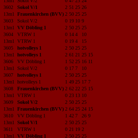
13m1
Sokol V/2
0
47
23
24
3602
Sokol V/1
2
51
25
26
13m1
Frauenkirchen (BVV)
2
50
25
25
3603
Sokol V/2
0
19
10
9
13m1
VV Döbling 1
2
50
25
25
3604
VTRW 1
0
14
4
10
13m1
VTRW 1
0
19
4
15
3605
hotvolleys 1
2
50
25
25
13m1
hotvolleys 1
2
61
21
25
15
3606
VV Döbling 1
1
52
25
16
11
13m1
Sokol V/2
0
17
7
10
3607
hotvolleys 1
2
50
25
25
13m1
hotvolleys 1
1
49
25
17
7
3608
Frauenkirchen (BVV)
2
62
22
25
15
13m1
VTRW 1
0
23
13
10
3609
Sokol V/2
2
50
25
25
13m1
Frauenkirchen (BVV)
2
64
25
24
15
3610
VV Döbling 1
1
42
7
26
9
13m1
Sokol V/1
2
50
25
25
3611
VTRW 1
0
21
19
2
13m1
VV Döbling 1
2
50
25
25