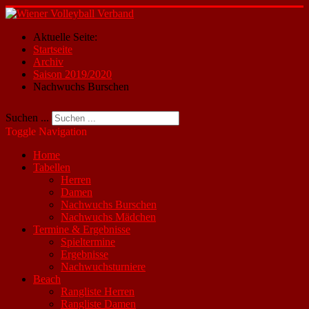
Aktuelle Seite:
Startseite
Archiv
Saison 2019/2020
Nachwuchs Burschen
Suchen ...
Toggle Navigation
Home
Tabellen
Herren
Damen
Nachwuchs Burschen
Nachwuchs Mädchen
Termine & Ergebnisse
Spieltermine
Ergebnisse
Nachwuchsturniere
Beach
Rangliste Herren
Rangliste Damen