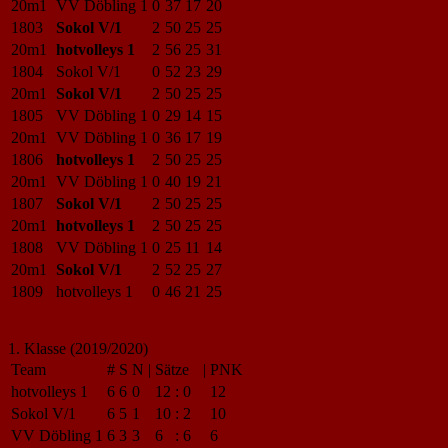
20m1
VV Döbling 1
0
37
17
20
1803
Sokol V/1
2
50
25
25
20m1
hotvolleys 1
2
56
25
31
1804
Sokol V/1
0
52
23
29
20m1
Sokol V/1
2
50
25
25
1805
VV Döbling 1
0
29
14
15
20m1
VV Döbling 1
0
36
17
19
1806
hotvolleys 1
2
50
25
25
20m1
VV Döbling 1
0
40
19
21
1807
Sokol V/1
2
50
25
25
20m1
hotvolleys 1
2
50
25
25
1808
VV Döbling 1
0
25
11
14
20m1
Sokol V/1
2
52
25
27
1809
hotvolleys 1
0
46
21
25
1. Klasse (2019/2020)
Team
#
S
N
|
Sätze
|
PNK
hotvolleys 1
6
6
0
12
:
0
12
Sokol V/1
6
5
1
10
:
2
10
VV Döbling 1
6
3
3
6
:
6
6