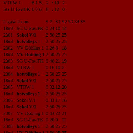
VTRW 1
6
1
5
2
:
10
2
SG U-Fav/FK
6
0
6
0
:
12
0
Liga/#
Teams
S
P
S1
S2
S3
S4
S5
18m1
SG U-Fav/FK
0
24
10
14
2301
Sokol V/1
2
50
25
25
18m1
hotvolleys 1
2
50
25
25
2302
VV Döbling 1
0
26
8
18
18m1
VV Döbling 1
2
50
25
25
2303
SG U-Fav/FK
0
40
21
19
18m1
VTRW 1
0
16
10
6
2304
hotvolleys 1
2
50
25
25
18m1
Sokol V/1
2
50
25
25
2305
VTRW 1
0
32
12
20
18m1
hotvolleys 1
2
50
25
25
2306
Sokol V/1
0
33
17
16
18m1
Sokol V/1
2
50
25
25
2307
VV Döbling 1
0
43
22
21
18m1
SG U-Fav/FK
0
20
9
11
2308
hotvolleys 1
2
50
25
25
18m1
VV Döbling 1
2
50
25
25