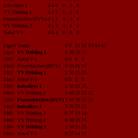
hotvolleys 1
4
4
0
8
:
0
8
VV Döbling 1
4
3
1
6
:
2
6
Frauenkirchen (BVV)
4
2
2
4
:
5
4
VV Döbling 2
4
1
3
3
:
6
2
Sokol V/1
4
0
4
0
:
8
0
Liga/#
Teams
S
P
S1
S2
S3
S4
S5
14m1
VV Döbling 1
2
50
25
25
3301
Sokol V/1
0
0
0
0
14m1
Frauenkirchen (BVV)
0
33
16
17
3302
VV Döbling 1
2
50
25
25
14m1
Sokol V/1
0
0
0
0
3303
hotvolleys 1
2
50
25
25
14m1
VV Döbling 2
1
60
25
23
12
3304
Frauenkirchen (BVV)
2
60
20
25
15
14m1
hotvolleys 1
2
50
25
25
3305
VV Döbling 2
0
27
13
14
14m1
VV Döbling 2
0
30
15
15
3306
VV Döbling 1
2
50
25
25
14m1
Sokol V/1
0
27
14
13