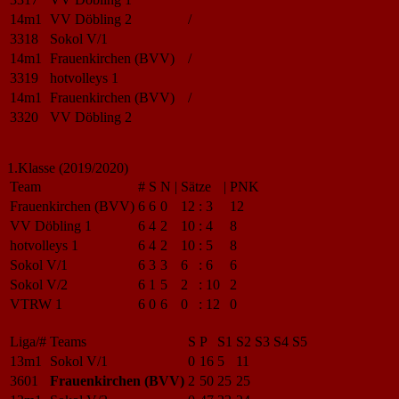
14m1
VV Döbling 2
/
3318
Sokol V/1
14m1
Frauenkirchen (BVV)
/
3319
hotvolleys 1
14m1
Frauenkirchen (BVV)
/
3320
VV Döbling 2
1.Klasse (2019/2020)
Team
#
S
N
|
Sätze
|
PNK
Frauenkirchen (BVV)
6
6
0
12
:
3
12
VV Döbling 1
6
4
2
10
:
4
8
hotvolleys 1
6
4
2
10
:
5
8
Sokol V/1
6
3
3
6
:
6
6
Sokol V/2
6
1
5
2
:
10
2
VTRW 1
6
0
6
0
:
12
0
Liga/#
Teams
S
P
S1
S2
S3
S4
S5
13m1
Sokol V/1
0
16
5
11
3601
Frauenkirchen (BVV)
2
50
25
25