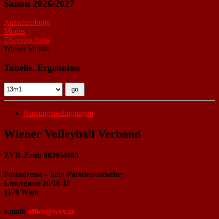
Saison 2026/2027
Ausschreibung
Modus
EScoring Infos
Wiener Meister
Tabelle, Ergebnisse
Nutzungsbedingungen
Wiener Volleyball Verband
ZVR-Zahl: 083954683
Postadresse – kein Parteienverkehr:
Lascygasse 10/16-18
1170 Wien
Email:
office@wvv.at