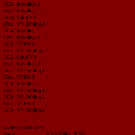
3022
hotvolleys 2
15m1
hotvolleys 1
/
3023
Sokol V/1
15m1
VV Döbling 1
/
3024
hotvolleys 1
15m1
hotvolleys 2
/
3025
VTRW 1
15m1
VV Döbling 2
/
3026
Sokol V/1
15m1
hotvolleys 2
/
3027
VV Döbling 1
15m1
VTRW 1
/
3028
hotvolleys 1
15m1
VV Döbling 1
/
3029
VV Döbling 2
15m1
VTRW 1
/
3030
VV Döbling 2
1.Klasse (2019/2020)
Team
#
S
N
|
Sätze
|
PNK