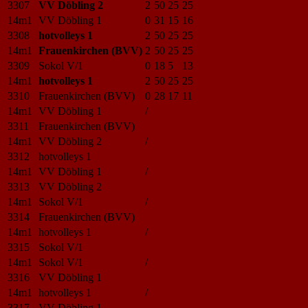
3307
VV Döbling 2
2
50
25
25
14m1
VV Döbling 1
0
31
15
16
3308
hotvolleys 1
2
50
25
25
14m1
Frauenkirchen (BVV)
2
50
25
25
3309
Sokol V/1
0
18
5
13
14m1
hotvolleys 1
2
50
25
25
3310
Frauenkirchen (BVV)
0
28
17
11
14m1
VV Döbling 1
/
3311
Frauenkirchen (BVV)
14m1
VV Döbling 2
/
3312
hotvolleys 1
14m1
VV Döbling 1
/
3313
VV Döbling 2
14m1
Sokol V/1
/
3314
Frauenkirchen (BVV)
14m1
hotvolleys 1
/
3315
Sokol V/1
14m1
Sokol V/1
/
3316
VV Döbling 1
14m1
hotvolleys 1
/
3317
VV Döbling 1