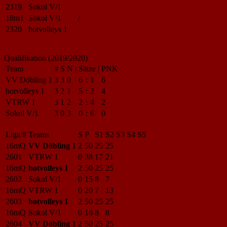
2319
Sokol V/1
18m1
Sokol V/1
/
2320
hotvolleys 1
Qualifikation (2019/2020)
Team
#
S
N
|
Sätze
|
PNK
VV Döbling 1
3
3
0
6
:
1
6
hotvolleys 1
3
2
1
5
:
2
4
VTRW 1
3
1
2
2
:
4
2
Sokol V/1
3
0
3
0
:
6
0
Liga/#
Teams
S
P
S1
S2
S3
S4
S5
16mQ
VV Döbling 1
2
50
25
25
2601
VTRW 1
0
38
17
21
16mQ
hotvolleys 1
2
50
25
25
2602
Sokol V/1
0
15
8
7
16mQ
VTRW 1
0
20
7
13
2603
hotvolleys 1
2
50
25
25
16mQ
Sokol V/1
0
16
8
8
2604
VV Döbling 1
2
50
25
25