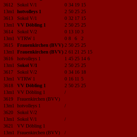
3612
Sokol V/1
0
34
19
15
13m1
hotvolleys 1
2
50
25
25
3613
Sokol V/1
0
32
17
15
13m1
VV Döbling 1
2
50
25
25
3614
Sokol V/2
0
13
10
3
13m1
VTRW 1
0
8
6
2
3615
Frauenkirchen (BVV)
2
50
25
25
13m1
Frauenkirchen (BVV)
2
61
21
25
15
3616
hotvolleys 1
1
45
25
14
6
13m1
Sokol V/1
2
50
25
25
3617
Sokol V/2
0
34
16
18
13m1
VTRW 1
0
16
11
5
3618
VV Döbling 1
2
50
25
25
13m1
VV Döbling 1
/
3619
Frauenkirchen (BVV)
13m1
hotvolleys 1
/
3620
Sokol V/2
13m1
Sokol V/1
/
3621
VV Döbling 1
13m1
Frauenkirchen (BVV)
/