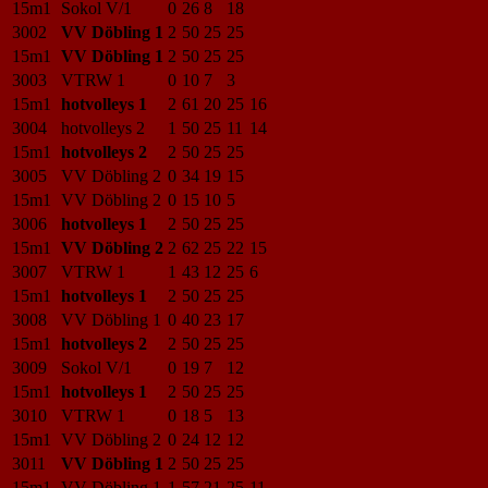
15m1
Sokol V/1
0
26
8
18
3002
VV Döbling 1
2
50
25
25
15m1
VV Döbling 1
2
50
25
25
3003
VTRW 1
0
10
7
3
15m1
hotvolleys 1
2
61
20
25
16
3004
hotvolleys 2
1
50
25
11
14
15m1
hotvolleys 2
2
50
25
25
3005
VV Döbling 2
0
34
19
15
15m1
VV Döbling 2
0
15
10
5
3006
hotvolleys 1
2
50
25
25
15m1
VV Döbling 2
2
62
25
22
15
3007
VTRW 1
1
43
12
25
6
15m1
hotvolleys 1
2
50
25
25
3008
VV Döbling 1
0
40
23
17
15m1
hotvolleys 2
2
50
25
25
3009
Sokol V/1
0
19
7
12
15m1
hotvolleys 1
2
50
25
25
3010
VTRW 1
0
18
5
13
15m1
VV Döbling 2
0
24
12
12
3011
VV Döbling 1
2
50
25
25
15m1
VV Döbling 1
1
57
21
25
11