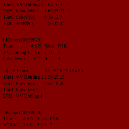
16mQ
VV Döbling 1
2
64
16
33
15
2605
hotvolleys 1
1
69
25
31
13
16mQ
Sokol V/1
0
19
12
7
2606
VTRW 1
2
50
25
25
1.Klasse (2019/2020)
Team
#
S
N
|
Sätze
|
PNK
VV Döbling 1
1
1
0
2
:
0
2
hotvolleys 1
1
0
1
0
:
2
0
Liga/#
Teams
S
P
S1
S2
S3
S4
S5
16m1
VV Döbling 1
2
50
25
25
2701
hotvolleys 1
0
38
18
20
16m1
hotvolleys 1
/
2702
VV Döbling 1
2.Klasse (2019/2020)
Team
#
S
N
|
Sätze
|
PNK
VTRW 1
1
1
0
2
:
0
2