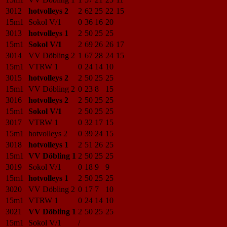
3012
hotvolleys 2
2
62
25
22
15
15m1
Sokol V/1
0
36
16
20
3013
hotvolleys 1
2
50
25
25
15m1
Sokol V/1
2
69
26
26
17
3014
VV Döbling 2
1
67
28
24
15
15m1
VTRW 1
0
24
14
10
3015
hotvolleys 2
2
50
25
25
15m1
VV Döbling 2
0
23
8
15
3016
hotvolleys 2
2
50
25
25
15m1
Sokol V/1
2
50
25
25
3017
VTRW 1
0
32
17
15
15m1
hotvolleys 2
0
39
24
15
3018
hotvolleys 1
2
51
26
25
15m1
VV Döbling 1
2
50
25
25
3019
Sokol V/1
0
18
9
9
15m1
hotvolleys 1
2
50
25
25
3020
VV Döbling 2
0
17
7
10
15m1
VTRW 1
0
24
14
10
3021
VV Döbling 1
2
50
25
25
15m1
Sokol V/1
/