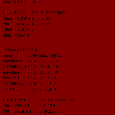
Sokol V/1
1
0
1
0
:
2
0
Liga/#
Teams
S
P
S1
S2
S3
S4
S5
16m2
VTRW 1
2
50
25
25
2801
Sokol V/1
0
33
11
22
16m2
Sokol V/1
/
2802
VTRW 1
1.Klasse (2019/2020)
Team
#
S
N
|
Sätze
|
PNK
hotvolleys 1
7
7
0
14
:
1
14
VV Döbling 1
7
5
2
11
:
4
10
hotvolleys 2
7
5
2
11
:
5
10
Sokol V/1
7
3
4
6
:
9
6
VV Döbling 2
7
1
6
3
:
13
2
VTRW 1
7
0
7
1
:
14
0
Liga/#
Teams
S
P
S1
S2
S3
S4
S5
15m1
VTRW 1
0
31
15
16
3001
Sokol V/1
2
50
25
25