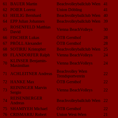
61
BAUER Martin
Beachvolleyballclub Wien
41
62
POIER Lorenz
Union Döbling
41
63
HEILIG Bernhard
Beachvolleyballclub Wien
40
64
EPP Julian Johannes
Beachvolleyballclub Wien
39
ROSENFELD Matthias
65
Vienna BeachVolleys
30
David
66
FISCHER Lukas
ÖTB Gersthof
28
67
PRÖLL Alexander
ÖTB Gersthof
28
68
SOTIRIU Kristopher
Beachvolleyballclub Wien
25
69
FLANDORFER Ralph
Vienna BeachVolleys
24
KLINSER Benjamin-
70
Vienna BeachVolleys
24
Maximilian
Beachvolley Wien
71
ACHLEITNER Andreas
22
Trendsportverein
72
HANKE Max
ÖTB Gersthof
22
REININGER Marvin
73
Vienna BeachVolleys
22
Sergio
REISENBERGER
74
Beachvolleyballclub Wien
22
Andreas
75
SHAMIYEH Michael
ÖTB Gersthof
22
76
CRISMARIU Robert
Union West-Wien
21