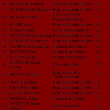
44
METZGER Bernhard
Beachvolleyballclub Wien
81
45
DÜRREGGER Alexander
Beachvolleyballclub Wien
78
VOLLEYTEAM
46
METNITZ Bruno
77
ROADRUNNERS
47
KÖPPE René
Beachvolleyballclub Wien
68
48
SAMITZ Daniel
Union Aktiv Brigittenau
67
49
LEODOLTER Maximilian
Beachvolleyballclub Wien
65
50
SCHINDLER Christoph
Beachvolleyballclub Wien
65
51
KAMENICA Aleksandar
Vienna BeachVolleys
64
52
BURGER Franz
Vienna BeachVolleys
63
53
VUČKOVIĆ Kai
Vienna BeachVolleys
63
STÖTZLER Florin
54
Union West-Wien
57
Nicolai
Beachvolley Wien
55
SIROWY Bernhard
54
Trendsportverein
56
MOSER Gerhard
Beachvolleyballclub Wien
51
57
GRATH Benedikt
Beachvolleyballclub Wien
47
58
ZIEGLER Manuel
Beachvolleyballclub Wien
45
59
MADNER Tobias
Vienna BeachVolleys
44
STÖTZLER Jakob
60
Union West-Wien
43
Emanuel