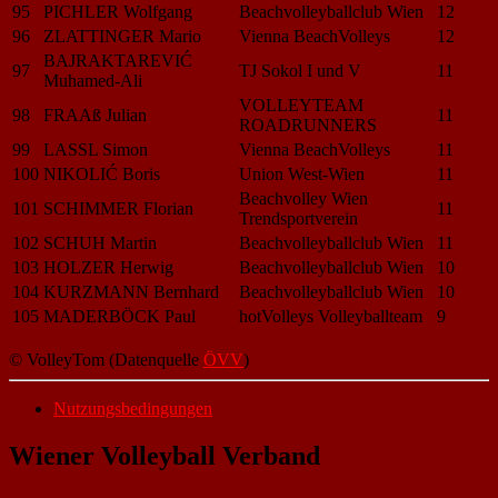
95
PICHLER Wolfgang
Beachvolleyballclub Wien
12
96
ZLATTINGER Mario
Vienna BeachVolleys
12
BAJRAKTAREVIĆ
97
TJ Sokol I und V
11
Muhamed-Ali
VOLLEYTEAM
98
FRAAß Julian
11
ROADRUNNERS
99
LASSL Simon
Vienna BeachVolleys
11
100
NIKOLIĆ Boris
Union West-Wien
11
Beachvolley Wien
101
SCHIMMER Florian
11
Trendsportverein
102
SCHUH Martin
Beachvolleyballclub Wien
11
103
HOLZER Herwig
Beachvolleyballclub Wien
10
104
KURZMANN Bernhard
Beachvolleyballclub Wien
10
105
MADERBÖCK Paul
hotVolleys Volleyballteam
9
© VolleyTom (Datenquelle
ÖVV
)
Nutzungsbedingungen
Wiener Volleyball Verband