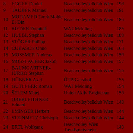
8
EGGER Daniel
Beachvolleyballclub Wien
198
9
TAUBER Manuel
Beachvolleyballclub Wien
191
MOHAMED Tarek Mohie
10
Beachvolleyballclub Wien
186
El-Din
11
RIEDER Dominik
WAT Meidling
185
12
HUEBL Stephan
Beachvolleyballclub Wien
180
13
STÖGER Philipp
Beachvolleyballclub Wien
171
14
CUBASCH Onno
Beachvolleyballclub Wien
163
15
MÖSSMER Andreas
Beachvolleyballclub Wien
159
16
MÖSSLACHER Jakob
Beachvolleyballclub Wien
157
BAUMGARTNER-
17
Beachvolleyballclub Wien
156
JURKO Stephan
18
HÜBNER Axel
ÖTB Gersthof
155
19
GUTLEBER Roman
WAT Meidling
154
20
ŠELEM Matej
Union Aktiv Brigittenau
150
OBERLEITHNER
21
Beachvolleyballclub Wien
148
Eduard
22
EMINGER Herbert
Beachvolleyballclub Wien
144
23
STEINMETZ Christoph
Beachvolleyballclub Wien
144
Beachvolley Wien
24
ERTL Wolfgang
143
Trendsportverein