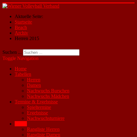
Aktuelle Seite:
Startseite
Beach
Archiv
Herren 2015
Suchen ...
Toggle Navigation
Home
Tabellen
Herren
Damen
Nachwuchs Burschen
Nachwuchs Mädchen
Termine & Ergebnisse
Spieltermine
Ergebnisse
Nachwuchsturniere
Beach
Rangliste Herren
Rangliste Damen