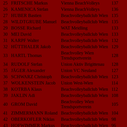
25
FRITSCHE Markus
Vienna BeachVolleys
137
26
KAMENICA Stefan
Vienna BeachVolleys
136
27
HUBER Bastien
Beachvolleyballclub Wien
135
28
WILDTGRUBE Manuel
Beachvolleyballclub Wien
135
29
BOSSE Richard
WAT Meidling
133
30
MEI David
Beachvolleyballclub Wien
133
31
KARPF Walter
Beachvolleyballclub Wien
132
32
HÜTTHALER Jakob
Beachvolleyballclub Wien
129
Beachvolley Wien
33
HARTL Thomas
128
Trendsportverein
34
RUDOLF Stefan
Union Aktiv Brigittenau
128
35
JÄGER Alexander
Union VC Neuland
127
36
SCHWARZ Christoph
Beachvolleyballclub Wien
123
37
WOLKENSTEIN Jacob
Union West-Wien
114
38
KOTRBA Klaus
Beachvolleyballclub Wien
112
39
JAKLIN Adi
Beachvolleyballclub Wien
108
Beachvolley Wien
40
GROM David
105
Trendsportverein
41
ZIMMERMANN Roland
Beachvolleyballclub Wien
104
42
OBERKOFLER Niklas
Beachvolleyballclub Wien
98
43
HOFWIMMER Markus
Beachvolleyballclub Wien
96