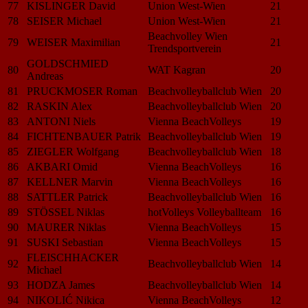
77
KISLINGER David
Union West-Wien
21
78
SEISER Michael
Union West-Wien
21
Beachvolley Wien
79
WEISER Maximilian
21
Trendsportverein
GOLDSCHMIED
80
WAT Kagran
20
Andreas
81
PRUCKMOSER Roman
Beachvolleyballclub Wien
20
82
RASKIN Alex
Beachvolleyballclub Wien
20
83
ANTONI Niels
Vienna BeachVolleys
19
84
FICHTENBAUER Patrik
Beachvolleyballclub Wien
19
85
ZIEGLER Wolfgang
Beachvolleyballclub Wien
18
86
AKBARI Omid
Vienna BeachVolleys
16
87
KELLNER Marvin
Vienna BeachVolleys
16
88
SATTLER Patrick
Beachvolleyballclub Wien
16
89
STÖSSEL Niklas
hotVolleys Volleyballteam
16
90
MAURER Niklas
Vienna BeachVolleys
15
91
SUSKI Sebastian
Vienna BeachVolleys
15
FLEISCHHACKER
92
Beachvolleyballclub Wien
14
Michael
93
HODZA James
Beachvolleyballclub Wien
14
94
NIKOLIĆ Nikica
Vienna BeachVolleys
12