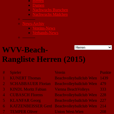
Herren
Damen
Nachwuchs Burschen
Nachwuchs Mädchen
----------
News-Archiv
Vereins-News
Verbands-News
----------
WVV-Beach-
Rangliste Herren (2015)
#
Spieler
Verein
Punkte
1
KUNERT Thomas
Beachvolleyballclub Wien
1439
2
SCHABBAUER Florian
Beachvolleyballclub Wien
479
3
KINDL Moritz Fabian
Vienna BeachVolleys
333
4
CUBASCH Florens
Beachvolleyballclub Wien
228
5
KLANFAR Georg
Beachvolleyballclub Wien
227
6
KATZENBEISSER Gerd
Beachvolleyballclub Wien
214
7
TEMPER Oliver
Union West-Wien
208