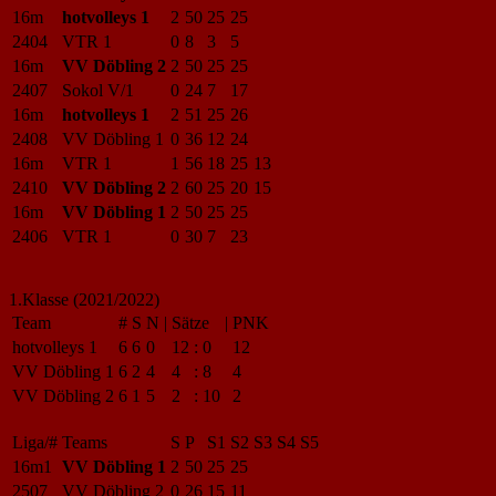
16m
hotvolleys 1
2
50
25
25
2404
VTR 1
0
8
3
5
16m
VV Döbling 2
2
50
25
25
2407
Sokol V/1
0
24
7
17
16m
hotvolleys 1
2
51
25
26
2408
VV Döbling 1
0
36
12
24
16m
VTR 1
1
56
18
25
13
2410
VV Döbling 2
2
60
25
20
15
16m
VV Döbling 1
2
50
25
25
2406
VTR 1
0
30
7
23
1.Klasse (2021/2022)
Team
#
S
N
|
Sätze
|
PNK
hotvolleys 1
6
6
0
12
:
0
12
VV Döbling 1
6
2
4
4
:
8
4
VV Döbling 2
6
1
5
2
:
10
2
Liga/#
Teams
S
P
S1
S2
S3
S4
S5
16m1
VV Döbling 1
2
50
25
25
2507
VV Döbling 2
0
26
15
11