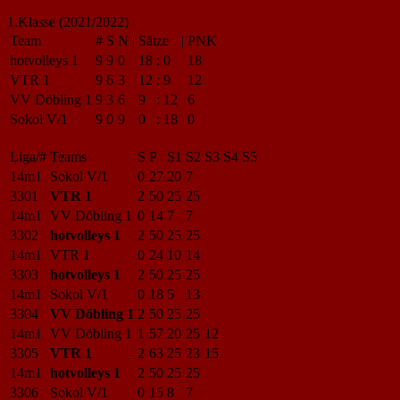
1.Klasse (2021/2022)
Team
#
S
N
|
Sätze
|
PNK
hotvolleys 1
9
9
0
18
:
0
18
VTR 1
9
6
3
12
:
9
12
VV Döbling 1
9
3
6
9
:
12
6
Sokol V/1
9
0
9
0
:
18
0
Liga/#
Teams
S
P
S1
S2
S3
S4
S5
14m1
Sokol V/1
0
27
20
7
3301
VTR 1
2
50
25
25
14m1
VV Döbling 1
0
14
7
7
3302
hotvolleys 1
2
50
25
25
14m1
VTR 1
0
24
10
14
3303
hotvolleys 1
2
50
25
25
14m1
Sokol V/1
0
18
5
13
3304
VV Döbling 1
2
50
25
25
14m1
VV Döbling 1
1
57
20
25
12
3305
VTR 1
2
63
25
23
15
14m1
hotvolleys 1
2
50
25
25
3306
Sokol V/1
0
15
8
7