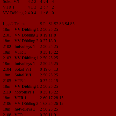
Sokol V/1
4
2
2
4
:
4
4
VTR 1
4
1
3
2
:
7
2
VV Döbling 2
4
0
4
1
:
8
0
Liga/#
Teams
S
P
S1
S2
S3
S4
S5
18m
VV Döbling 1
2
50
25
25
2101
VV Döbling 2
0
19
11
8
18m
VV Döbling 2
0
27
18
9
2102
hotvolleys 1
2
50
25
25
18m
VTR 1
0
35
13
22
2103
VV Döbling 1
2
50
25
25
18m
hotvolleys 1
2
50
25
25
2104
Sokol V/1
0
19
6
13
18m
Sokol V/1
2
50
25
25
2105
VTR 1
0
37
22
15
18m
VV Döbling 1
2
50
25
25
2110
hotvolleys 1
0
35
13
22
18m
VTR 1
2
60
17
28
15
2106
VV Döbling 2
1
63
25
26
12
18m
hotvolleys 1
2
50
25
25
2108
VTR 1
0
20
11
9