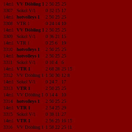
14m1
VV Döbling 1
2
50
25
25
3307
Sokol V/1
0
32
15
17
14m1
hotvolleys 1
2
50
25
25
3308
VTR 1
0
24
14
10
14m1
VV Döbling 1
2
50
25
25
3309
Sokol V/1
0
36
21
15
14m1
VTR 1
0
25
6
19
3310
hotvolleys 1
2
50
25
25
14m1
hotvolleys 1
2
50
25
25
3311
Sokol V/1
0
10
4
6
14m1
VTR 1
2
68
28
25
15
3312
VV Döbling 1
1
50
30
12
8
14m1
Sokol V/1
0
24
7
17
3313
VTR 1
2
50
25
25
14m1
VV Döbling 1
0
14
4
10
3314
hotvolleys 1
2
50
25
25
14m1
VTR 1
2
54
25
29
3315
Sokol V/1
0
38
11
27
14m1
VTR 1
2
56
25
16
15
3316
VV Döbling 1
1
58
22
25
11