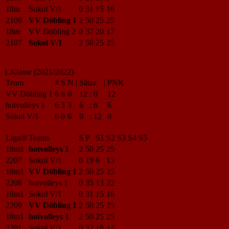
18m
Sokol V/1
0
31
15
16
2109
VV Döbling 1
2
50
25
25
18m
VV Döbling 2
0
37
20
17
2107
Sokol V/1
2
50
25
25
1.Klasse (2021/2022)
Team
#
S
N
|
Sätze
|
PNK
VV Döbling 1
6
6
0
12
:
0
12
hotvolleys 1
6
3
3
6
:
6
6
Sokol V/1
6
0
6
0
:
12
0
Liga/#
Teams
S
P
S1
S2
S3
S4
S5
18m1
hotvolleys 1
2
50
25
25
2207
Sokol V/1
0
19
6
13
18m1
VV Döbling 1
2
50
25
25
2208
hotvolleys 1
0
35
13
22
18m1
Sokol V/1
0
31
15
16
2209
VV Döbling 1
2
50
25
25
18m1
hotvolleys 1
2
50
25
25
2201
Sokol V/1
0
32
18
14