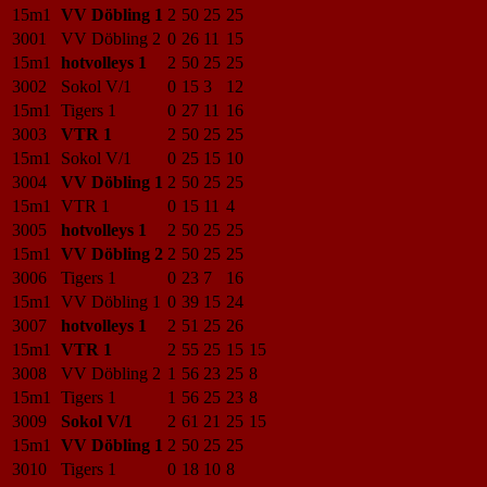
15m1
VV Döbling 1
2
50
25
25
3001
VV Döbling 2
0
26
11
15
15m1
hotvolleys 1
2
50
25
25
3002
Sokol V/1
0
15
3
12
15m1
Tigers 1
0
27
11
16
3003
VTR 1
2
50
25
25
15m1
Sokol V/1
0
25
15
10
3004
VV Döbling 1
2
50
25
25
15m1
VTR 1
0
15
11
4
3005
hotvolleys 1
2
50
25
25
15m1
VV Döbling 2
2
50
25
25
3006
Tigers 1
0
23
7
16
15m1
VV Döbling 1
0
39
15
24
3007
hotvolleys 1
2
51
25
26
15m1
VTR 1
2
55
25
15
15
3008
VV Döbling 2
1
56
23
25
8
15m1
Tigers 1
1
56
25
23
8
3009
Sokol V/1
2
61
21
25
15
15m1
VV Döbling 1
2
50
25
25
3010
Tigers 1
0
18
10
8