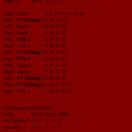
Tigers 1
4
0
4
0
:
8
0
Liga/#
Teams
S
P
S1
S2
S3
S4
S5
20m2
VV Döbling 2
2
50
25
25
1901
Tigers 1
0
29
11
18
20m2
Tigers 1
0
39
17
22
1902
VTR 1
2
50
25
25
20m2
VTR 1
0
40
19
21
1903
VV Döbling 2
2
50
25
25
20m2
VTR 1
2
50
25
25
1904
Tigers 1
0
37
23
14
20m2
Tigers 1
0
25
12
13
1905
VV Döbling 2
2
50
25
25
20m2
VV Döbling 2
2
65
25
25
15
1906
VTR 1
1
59
27
19
13
U18 männlich (2021/2022)
Team
#
S
N
|
Sätze
|
PNK
VV Döbling 1
4
4
0
8
:
0
8
hotvolleys 1
4
3
1
6
:
2
6