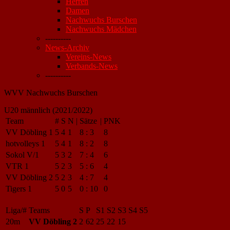
Herren
Damen
Nachwuchs Burschen
Nachwuchs Mädchen
----------
News-Archiv
Vereins-News
Verbands-News
----------
WVV Nachwuchs Burschen
U20 männlich (2021/2022)
Team
#
S
N
|
Sätze
|
PNK
VV Döbling 1
5
4
1
8
:
3
8
hotvolleys 1
5
4
1
8
:
2
8
Sokol V/1
5
3
2
7
:
4
6
VTR 1
5
2
3
5
:
6
4
VV Döbling 2
5
2
3
4
:
7
4
Tigers 1
5
0
5
0
:
10
0
Liga/#
Teams
S
P
S1
S2
S3
S4
S5
20m
VV Döbling 2
2
62
25
22
15