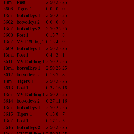
13m1
Post 1
2
50
25
25
3606
Tigers 1
0
0
0
0
13m1
hotvolleys 1
2
50
25
25
3602
hotvolleys 2
0
0
0
0
13m1
hotvolleys 2
2
50
25
25
3608
Post 1
0
15
7
8
13m1
VV Döbling 1
0
13
4
9
3609
hotvolleys 1
2
50
25
25
13m1
Post 1
0
4
3
1
3611
VV Döbling 1
2
50
25
25
13m1
hotvolleys 1
2
50
25
25
3612
hotvolleys 2
0
13
5
8
13m1
Tigers 1
2
50
25
25
3613
Post 1
0
32
16
16
13m1
VV Döbling 1
2
50
25
25
3614
hotvolleys 2
0
27
11
16
13m1
hotvolleys 1
2
50
25
25
3615
Tigers 1
0
15
8
7
13m1
Post 1
0
17
12
5
3616
hotvolleys 2
2
50
25
25
13m1
VV Döbling 1
2
50
25
25