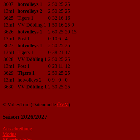
3607
hotvolleys 1
2
50
25
25
13m1
hotvolleys 2
2
50
25
25
3625
Tigers 1
0
32
16
16
13m1
VV Döbling 1
1
50
16
25
9
3626
hotvolleys 1
2
60
25
20
15
13m1
Post 1
0
10
6
4
3627
hotvolleys 1
2
50
25
25
13m1
Tigers 1
0
38
21
17
3628
VV Döbling 1
2
50
25
25
13m1
Post 1
0
23
11
12
3629
Tigers 1
2
50
25
25
13m1
hotvolleys 2
0
9
9
0
3630
VV Döbling 1
2
50
25
25
© VolleyTom (Datenquelle
ÖVV
)
Saison 2026/2027
Ausschreibung
Modus
EScoring Infos