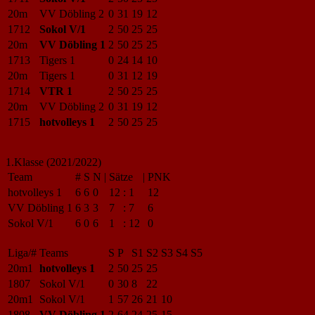
20m
VV Döbling 2
0
31
19
12
1712
Sokol V/1
2
50
25
25
20m
VV Döbling 1
2
50
25
25
1713
Tigers 1
0
24
14
10
20m
Tigers 1
0
31
12
19
1714
VTR 1
2
50
25
25
20m
VV Döbling 2
0
31
19
12
1715
hotvolleys 1
2
50
25
25
1.Klasse (2021/2022)
Team
#
S
N
|
Sätze
|
PNK
hotvolleys 1
6
6
0
12
:
1
12
VV Döbling 1
6
3
3
7
:
7
6
Sokol V/1
6
0
6
1
:
12
0
Liga/#
Teams
S
P
S1
S2
S3
S4
S5
20m1
hotvolleys 1
2
50
25
25
1807
Sokol V/1
0
30
8
22
20m1
Sokol V/1
1
57
26
21
10
1808
VV Döbling 1
2
64
24
25
15