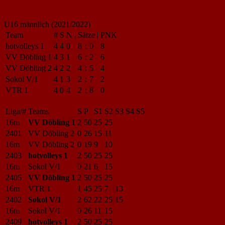
U16 männlich (2021/2022)
Team
#
S
N
|
Sätze
|
PNK
hotvolleys 1
4
4
0
8
:
0
8
VV Döbling 1
4
3
1
6
:
2
6
VV Döbling 2
4
2
2
4
:
5
4
Sokol V/1
4
1
3
2
:
7
2
VTR 1
4
0
4
2
:
8
0
Liga/#
Teams
S
P
S1
S2
S3
S4
S5
16m
VV Döbling 1
2
50
25
25
2401
VV Döbling 2
0
26
15
11
16m
VV Döbling 2
0
19
9
10
2403
hotvolleys 1
2
50
25
25
16m
Sokol V/1
0
21
6
15
2405
VV Döbling 1
2
50
25
25
16m
VTR 1
1
45
25
7
13
2402
Sokol V/1
2
62
22
25
15
16m
Sokol V/1
0
26
11
15
2409
hotvolleys 1
2
50
25
25