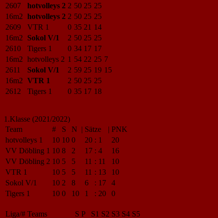
2607
hotvolleys 2
2
50
25
25
16m2
hotvolleys 2
2
50
25
25
2609
VTR 1
0
35
21
14
16m2
Sokol V/1
2
50
25
25
2610
Tigers 1
0
34
17
17
16m2
hotvolleys 2
1
54
22
25
7
2611
Sokol V/1
2
59
25
19
15
16m2
VTR 1
2
50
25
25
2612
Tigers 1
0
35
17
18
1.Klasse (2021/2022)
Team
#
S
N
|
Sätze
|
PNK
hotvolleys 1
10
10
0
20
:
1
20
VV Döbling 1
10
8
2
17
:
4
16
VV Döbling 2
10
5
5
11
:
11
10
VTR 1
10
5
5
11
:
13
10
Sokol V/1
10
2
8
6
:
17
4
Tigers 1
10
0
10
1
:
20
0
Liga/#
Teams
S
P
S1
S2
S3
S4
S5