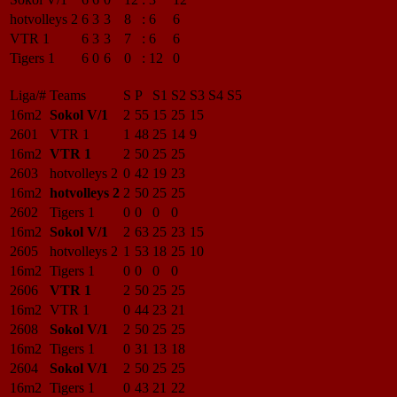
hotvolleys 2
6
3
3
8
:
6
6
VTR 1
6
3
3
7
:
6
6
Tigers 1
6
0
6
0
:
12
0
Liga/#
Teams
S
P
S1
S2
S3
S4
S5
16m2
Sokol V/1
2
55
15
25
15
2601
VTR 1
1
48
25
14
9
16m2
VTR 1
2
50
25
25
2603
hotvolleys 2
0
42
19
23
16m2
hotvolleys 2
2
50
25
25
2602
Tigers 1
0
0
0
0
16m2
Sokol V/1
2
63
25
23
15
2605
hotvolleys 2
1
53
18
25
10
16m2
Tigers 1
0
0
0
0
2606
VTR 1
2
50
25
25
16m2
VTR 1
0
44
23
21
2608
Sokol V/1
2
50
25
25
16m2
Tigers 1
0
31
13
18
2604
Sokol V/1
2
50
25
25
16m2
Tigers 1
0
43
21
22