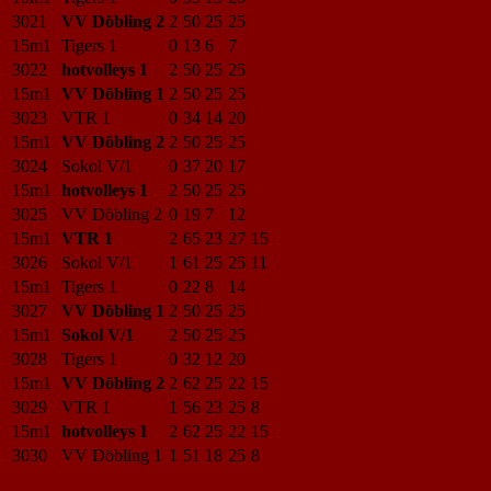
3021
VV Döbling 2
2
50
25
25
15m1
Tigers 1
0
13
6
7
3022
hotvolleys 1
2
50
25
25
15m1
VV Döbling 1
2
50
25
25
3023
VTR 1
0
34
14
20
15m1
VV Döbling 2
2
50
25
25
3024
Sokol V/1
0
37
20
17
15m1
hotvolleys 1
2
50
25
25
3025
VV Döbling 2
0
19
7
12
15m1
VTR 1
2
65
23
27
15
3026
Sokol V/1
1
61
25
25
11
15m1
Tigers 1
0
22
8
14
3027
VV Döbling 1
2
50
25
25
15m1
Sokol V/1
2
50
25
25
3028
Tigers 1
0
32
12
20
15m1
VV Döbling 2
2
62
25
22
15
3029
VTR 1
1
56
23
25
8
15m1
hotvolleys 1
2
62
25
22
15
3030
VV Döbling 1
1
51
18
25
8