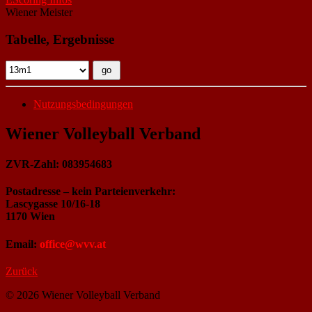
Wiener Meister
Tabelle, Ergebnisse
Nutzungsbedingungen
Wiener Volleyball Verband
ZVR-Zahl: 083954683
Postadresse – kein Parteienverkehr:
Lascygasse 10/16-18
1170 Wien
Email:
office@wvv.at
Zurück
© 2026 Wiener Volleyball Verband