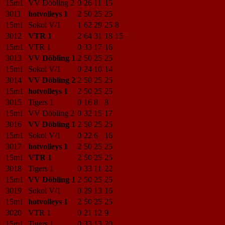
15m1
VV Döbling 2
0
26
11
15
3011
hotvolleys 1
2
50
25
25
15m1
Sokol V/1
1
62
29
25
8
3012
VTR 1
2
64
31
18
15
15m1
VTR 1
0
33
17
16
3013
VV Döbling 1
2
50
25
25
15m1
Sokol V/1
0
24
10
14
3014
VV Döbling 2
2
50
25
25
15m1
hotvolleys 1
2
50
25
25
3015
Tigers 1
0
16
8
8
15m1
VV Döbling 2
0
32
15
17
3016
VV Döbling 1
2
50
25
25
15m1
Sokol V/1
0
22
6
16
3017
hotvolleys 1
2
50
25
25
15m1
VTR 1
2
50
25
25
3018
Tigers 1
0
33
11
22
15m1
VV Döbling 1
2
50
25
25
3019
Sokol V/1
0
29
13
16
15m1
hotvolleys 1
2
50
25
25
3020
VTR 1
0
21
12
9
15m1
Tigers 1
0
33
13
20