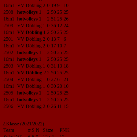
16m1
VV Döbling 2
0
19
9
10
2508
hotvolleys 1
2
50
25
25
16m1
hotvolleys 1
2
51
25
26
2509
VV Döbling 1
0
36
12
24
16m1
VV Döbling 1
2
50
25
25
2501
VV Döbling 2
0
13
7
6
16m1
VV Döbling 2
0
17
10
7
2502
hotvolleys 1
2
50
25
25
16m1
hotvolleys 1
2
50
25
25
2503
VV Döbling 1
0
31
13
18
16m1
VV Döbling 2
2
50
25
25
2504
VV Döbling 1
0
27
6
21
16m1
VV Döbling 1
0
30
20
10
2505
hotvolleys 1
2
50
25
25
16m1
hotvolleys 1
2
50
25
25
2506
VV Döbling 2
0
26
11
15
2.Klasse (2021/2022)
Team
#
S
N
|
Sätze
|
PNK
Sokol V/1
6
6
0
12
:
3
12