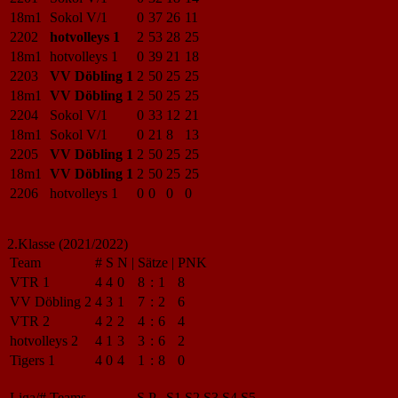
18m1
Sokol V/1
0
37
26
11
2202
hotvolleys 1
2
53
28
25
18m1
hotvolleys 1
0
39
21
18
2203
VV Döbling 1
2
50
25
25
18m1
VV Döbling 1
2
50
25
25
2204
Sokol V/1
0
33
12
21
18m1
Sokol V/1
0
21
8
13
2205
VV Döbling 1
2
50
25
25
18m1
VV Döbling 1
2
50
25
25
2206
hotvolleys 1
0
0
0
0
2.Klasse (2021/2022)
Team
#
S
N
|
Sätze
|
PNK
VTR 1
4
4
0
8
:
1
8
VV Döbling 2
4
3
1
7
:
2
6
VTR 2
4
2
2
4
:
6
4
hotvolleys 2
4
1
3
3
:
6
2
Tigers 1
4
0
4
1
:
8
0
Liga/#
Teams
S
P
S1
S2
S3
S4
S5