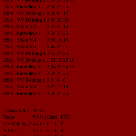
20m1
hotvolleys 1
2
50
25
25
1809
VV Döbling 1
0
26
9
17
20m1
VV Döbling 1
2
50
25
25
1805
Sokol V/1
0
37
22
15
20m1
hotvolleys 1
2
50
25
25
1801
Sokol V/1
0
30
16
14
20m1
Sokol V/1
0
46
25
21
1802
VV Döbling 1
2
52
27
25
20m1
VV Döbling 1
1
51
15
26
10
1803
hotvolleys 1
2
64
25
24
15
20m1
hotvolleys 1
2
50
25
25
1806
VV Döbling 1
0
0
0
0
20m1
Sokol V/1
0
27
17
10
1804
hotvolleys 1
2
50
25
25
2.Klasse (2021/2022)
Team
#
S
N
|
Sätze
|
PNK
VV Döbling 2
4
4
0
8
:
1
8
VTR 1
4
2
2
5
:
4
4