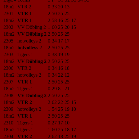
18m2
VTR 2
0
33
20
13
2301
VTR 1
2
50
25
25
18m2
VTR 1
2
58
16
25
17
2302
VV Döbling 2
1
60
25
20
15
18m2
VV Döbling 2
2
50
25
25
2305
hotvolleys 2
0
34
17
17
18m2
hotvolleys 2
2
50
25
25
2303
Tigers 1
0
38
19
19
18m2
VV Döbling 2
2
50
25
25
2306
VTR 2
0
34
16
18
18m2
hotvolleys 2
0
34
22
12
2307
VTR 1
2
50
25
25
18m2
Tigers 1
0
29
8
21
2308
VV Döbling 2
2
50
25
25
18m2
VTR 2
2
62
22
25
15
2309
hotvolleys 2
1
54
25
19
10
18m2
VTR 1
2
50
25
25
2310
Tigers 1
0
27
17
10
18m2
Tigers 1
1
60
25
18
17
2304
VTR 2
2
62
18
25
19