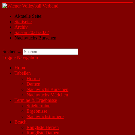
Aktuelle Seite:
Startseite
Archiv
Saison 2021/2022
Nachwuchs Burschen
Suchen ...
Toggle Navigation
Home
Tabellen
Herren
Damen
Nachwuchs Burschen
Nachwuchs Mädchen
Termine & Ergebnisse
Spieltermine
Ergebnisse
Nachwuchsturniere
Beach
Rangliste Herren
Rangliste Damen