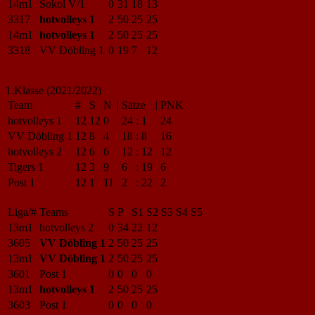
14m1
Sokol V/1
0
31
18
13
3317
hotvolleys 1
2
50
25
25
14m1
hotvolleys 1
2
50
25
25
3318
VV Döbling 1
0
19
7
12
1.Klasse (2021/2022)
Team
#
S
N
|
Sätze
|
PNK
hotvolleys 1
12
12
0
24
:
1
24
VV Döbling 1
12
8
4
18
:
8
16
hotvolleys 2
12
6
6
12
:
12
12
Tigers 1
12
3
9
6
:
19
6
Post 1
12
1
11
2
:
22
2
Liga/#
Teams
S
P
S1
S2
S3
S4
S5
13m1
hotvolleys 2
0
34
22
12
3605
VV Döbling 1
2
50
25
25
13m1
VV Döbling 1
2
50
25
25
3601
Post 1
0
0
0
0
13m1
hotvolleys 1
2
50
25
25
3603
Post 1
0
0
0
0