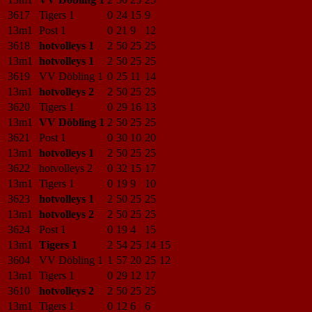
3617
Tigers 1
0
24
15
9
13m1
Post 1
0
21
9
12
3618
hotvolleys 1
2
50
25
25
13m1
hotvolleys 1
2
50
25
25
3619
VV Döbling 1
0
25
11
14
13m1
hotvolleys 2
2
50
25
25
3620
Tigers 1
0
29
16
13
13m1
VV Döbling 1
2
50
25
25
3621
Post 1
0
30
10
20
13m1
hotvolleys 1
2
50
25
25
3622
hotvolleys 2
0
32
15
17
13m1
Tigers 1
0
19
9
10
3623
hotvolleys 1
2
50
25
25
13m1
hotvolleys 2
2
50
25
25
3624
Post 1
0
19
4
15
13m1
Tigers 1
2
54
25
14
15
3604
VV Döbling 1
1
57
20
25
12
13m1
Tigers 1
0
29
12
17
3610
hotvolleys 2
2
50
25
25
13m1
Tigers 1
0
12
6
6