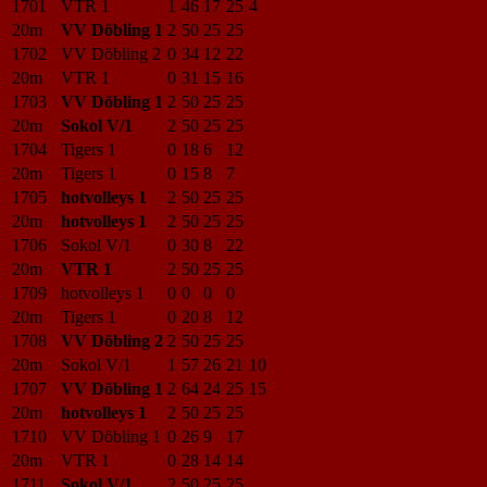
1701
VTR 1
1
46
17
25
4
20m
VV Döbling 1
2
50
25
25
1702
VV Döbling 2
0
34
12
22
20m
VTR 1
0
31
15
16
1703
VV Döbling 1
2
50
25
25
20m
Sokol V/1
2
50
25
25
1704
Tigers 1
0
18
6
12
20m
Tigers 1
0
15
8
7
1705
hotvolleys 1
2
50
25
25
20m
hotvolleys 1
2
50
25
25
1706
Sokol V/1
0
30
8
22
20m
VTR 1
2
50
25
25
1709
hotvolleys 1
0
0
0
0
20m
Tigers 1
0
20
8
12
1708
VV Döbling 2
2
50
25
25
20m
Sokol V/1
1
57
26
21
10
1707
VV Döbling 1
2
64
24
25
15
20m
hotvolleys 1
2
50
25
25
1710
VV Döbling 1
0
26
9
17
20m
VTR 1
0
28
14
14
1711
Sokol V/1
2
50
25
25